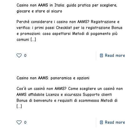
Casino non AAMS in Italia: guida pratica per scegliere,
giocare e stare al sicuro
Perché considerare i casino non AAMS? Registrazione e
verifica: i primi passi Checklist per la registrazione Bonus
e promozioni: cosa aspettarsi Metodi di pagamento più
comuni
[…]
0
Read more
Casino non AAMS: panoramica e opzioni
Cos’è un casinò non AAMS? Come scegliere un casinò non
AAMS affidabile Licenza e sicurezza Supporto clienti
Bonus di benvenuto e requisiti di scommessa Metodi di
[…]
0
Read more