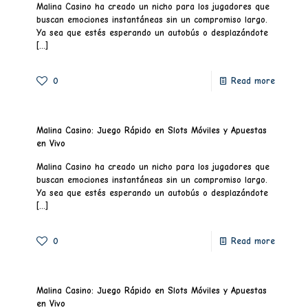
Malina Casino ha creado un nicho para los jugadores que
buscan emociones instantáneas sin un compromiso largo.
Ya sea que estés esperando un autobús o desplazándote
[…]
0
Read more
Malina Casino: Juego Rápido en Slots Móviles y Apuestas
en Vivo
Malina Casino ha creado un nicho para los jugadores que
buscan emociones instantáneas sin un compromiso largo.
Ya sea que estés esperando un autobús o desplazándote
[…]
0
Read more
Malina Casino: Juego Rápido en Slots Móviles y Apuestas
en Vivo