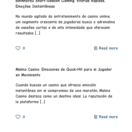
BetAndYou Short‑Session Gaming: Vitórias Rápidas,
Emoções Instantâneas
No mundo agitado do entretenimento de casino online,
um segmento crescente de jogadores busca a adrenalina
de sessões curtas e de alta intensidade que oferecem
resultados
[…]
0
Read more
Malina Casino: Emociones de Quick‑Hit para el Jugador
en Movimiento
Cuando buscas un casino que ofrezca emoción
instantánea sin el compromiso de una maratón, Malina
Casino destaca como un destino ideal. La reputación de
la plataforma
[…]
0
Read more