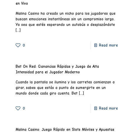
en Vivo
Malina Casino ha creado un nicho para los jugadores que
buscan emociones instantáneas sin un compromiso largo.
Ya sea que estés esperando un autobús o desplazándote
[…]
0
Read more
Bet On Red: Ganancias Rápidas y Juego de Alta
Intensidad para el Jugador Moderno
Cuando la pantalla se ilumina y los carretes comienzan a
girar, sabes que estás a punto de sumergirte en un
mundo donde cada giro cuenta. Bet
[…]
0
Read more
Malina Casino: Juego Rápido en Slots Móviles y Apuestas