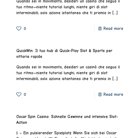
Quando sei in movimento, desideri un casinò che segua il
tuo ritmo—niente tutorial lunghi, niente giri di slot
interminabili, solo azione istantanea che ti premia in
[…]
0
Read more
QuickWin: Il tuo hub di Quick‑Play Slot & Sports per
vittorie rapide
Quando sei in movimento, desideri un casinò che segua il
tuo ritmo—niente tutorial lunghi, niente giri di slot
interminabili, solo azione istantanea che ti premia in
[…]
0
Read more
Oscar Spin Casino: Schnelle Gewinne und intensive Slot-
Action
1 – Ein pulsierender Spielplatz Wenn Sie sich bei Oscar