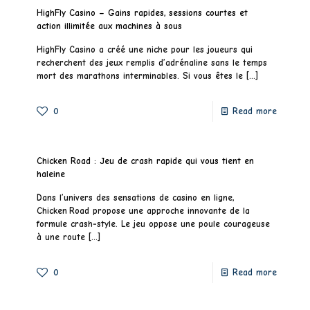
HighFly Casino – Gains rapides, sessions courtes et
action illimitée aux machines à sous
HighFly Casino a créé une niche pour les joueurs qui
recherchent des jeux remplis d’adrénaline sans le temps
mort des marathons interminables. Si vous êtes le
[…]
0
Read more
Chicken Road : Jeu de crash rapide qui vous tient en
haleine
Dans l’univers des sensations de casino en ligne,
Chicken Road propose une approche innovante de la
formule crash‑style. Le jeu oppose une poule courageuse
à une route
[…]
0
Read more