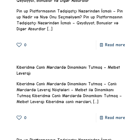
Qeydiyyat, Bonuslar və Digər Absurdlar
Pin up Platformasının Tədqiqatçı Nəzərindən İcmalı – Pin
up Nədir və Niyə Onu Seçməliyəm? Pin up Platformasının
Tədqiqatçı Nəzərindən İcmalı – Qeydiyyat, Bonuslar və
Digər Absurdlar
[…]
0
Read more
Kiberidmə Canlı Mərclərdə Dinamikanı Tutmaq – Melbet
Leverajı
Kiberidmə Canlı Mərclərdə Dinamikanı Tutmaq – Canlı
Mərclərdə Leveraj Nöqtələri – Melbet ilə Dinamikanı
Tutmaq Kiberidmə Canlı Mərclərdə Dinamikanı Tutmaq –
Melbet Leverajı Kiberidmə canlı mərcləri,
[…]
0
Read more