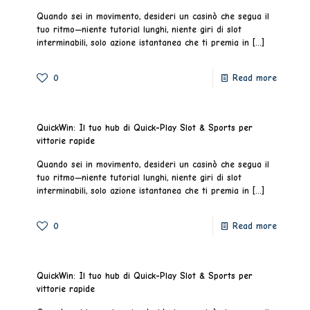
Quando sei in movimento, desideri un casinò che segua il
tuo ritmo—niente tutorial lunghi, niente giri di slot
interminabili, solo azione istantanea che ti premia in
[…]
0
Read more
QuickWin: Il tuo hub di Quick‑Play Slot & Sports per
vittorie rapide
Quando sei in movimento, desideri un casinò che segua il
tuo ritmo—niente tutorial lunghi, niente giri di slot
interminabili, solo azione istantanea che ti premia in
[…]
0
Read more
QuickWin: Il tuo hub di Quick‑Play Slot & Sports per
vittorie rapide