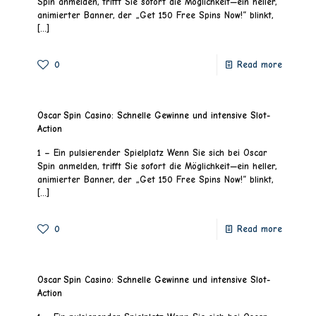
Spin anmelden, trifft Sie sofort die Möglichkeit—ein heller,
animierter Banner, der „Get 150 Free Spins Now!“ blinkt,
[…]
0
Read more
Oscar Spin Casino: Schnelle Gewinne und intensive Slot-
Action
1 – Ein pulsierender Spielplatz Wenn Sie sich bei Oscar
Spin anmelden, trifft Sie sofort die Möglichkeit—ein heller,
animierter Banner, der „Get 150 Free Spins Now!“ blinkt,
[…]
0
Read more
Oscar Spin Casino: Schnelle Gewinne und intensive Slot-
Action