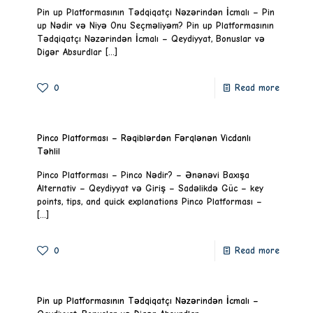
Pin up Platformasının Tədqiqatçı Nəzərindən İcmalı – Pin
up Nədir və Niyə Onu Seçməliyəm? Pin up Platformasının
Tədqiqatçı Nəzərindən İcmalı – Qeydiyyat, Bonuslar və
Digər Absurdlar
[…]
0
Read more
Pinco Platforması – Rəqiblərdən Fərqlənən Vicdanlı
Təhlil
Pinco Platforması – Pinco Nədir? – Ənənəvi Baxışa
Alternativ – Qeydiyyat və Giriş – Sadəlikdə Güc – key
points, tips, and quick explanations Pinco Platforması –
[…]
0
Read more
Pin up Platformasının Tədqiqatçı Nəzərindən İcmalı –