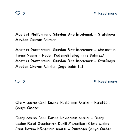
0
Read more
Mostbet Platformunu Sıfırdan Bire İncelemek – Statükoya
Meydan Okuyan Adımlar
Mostbet Platformunu Sıfırdan Bire İncelemek – Mostbet’in
Temel Yapısı – Neden Kademeli İyileştirme Yetmez?
Mostbet Platformunu Sıfırdan Bire İncelemek – Statükoya
Meydan Okuyan Adımlar Çoğu bahis
[…]
0
Read more
Glory casino Canlı Kazino Növlərinin Analizi – Ruletdən
Şouya Qədər
Glory casino Canlı Kazino Növlərinin Analizi – Glory
casino Rulet Oyunlarının Daxili Mexanikası Glory casino
Canlı Kazino Növlərinin Analizi – Ruletdən Şouya Qədər