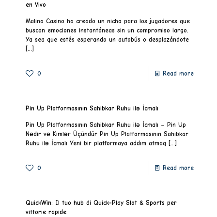
en Vivo
Malina Casino ha creado un nicho para los jugadores que
buscan emociones instantáneas sin un compromiso largo.
Ya sea que estés esperando un autobús o desplazándote
[…]
0
Read more
Pin Up Platformasının Sahibkar Ruhu ilə İcmalı
Pin Up Platformasının Sahibkar Ruhu ilə İcmalı – Pin Up
Nədir və Kimlər Üçündür Pin Up Platformasının Sahibkar
Ruhu ilə İcmalı Yeni bir platformaya addım atmaq
[…]
0
Read more
QuickWin: Il tuo hub di Quick‑Play Slot & Sports per
vittorie rapide