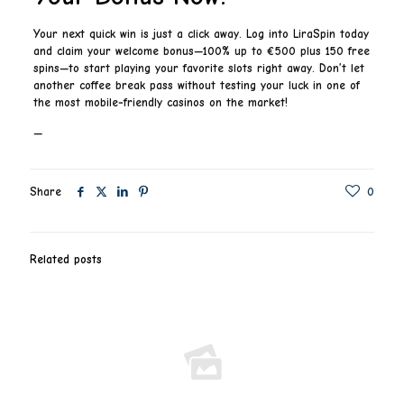
Your next quick win is just a click away. Log into LiraSpin today
and claim your welcome bonus—100% up to €500 plus 150 free
spins—to start playing your favorite slots right away. Don’t let
another coffee break pass without testing your luck in one of
the most mobile‑friendly casinos on the market!
—
Share
0
Related posts