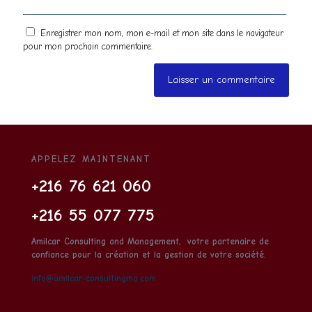
Enregistrer mon nom, mon e-mail et mon site dans le navigateur
pour mon prochain commentaire.
APPELEZ MAINTENANT
+216 76 621 060
+216 55 077 775
Amilcar Consulting and Management
, votre partenaire de
confiance pour la création et la gestion de votre société.
info@amilcar-consultingma.com