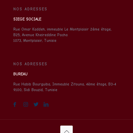
NOS ADRESSES
SIEGE SOCIALE
Rue Omar Kaddeh, immeuble Le Montplaisir 2éme étage,
B25, Avenue Kheireddine Pacha
1073, Montplaisir, Tunisie
NOS ADRESSES
BUREAU
Rue Habib Bourguiba, Immeuble Zitouna, 4éme étage, B3-4
9100, Sidi Bouzid, Tunisie