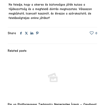
Ne feledje, hogy a sikeres és biztonságos játék kulcsa a
tájékozottság és a megfelelő döntés meghozatala. Válasszon
megbízható, licencelt kaszinót, és élvezze a szórakoztató, de
felelősségteljes online játékot!
Share
0
Related posts
Pin up Platformasının Tədqiqatçı Nəzərindən İcmalı – Qeydiyyat,