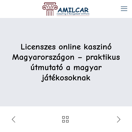
Licenszes online kaszinó
Magyarországon – praktikus
útmutató a magyar
játékosoknak