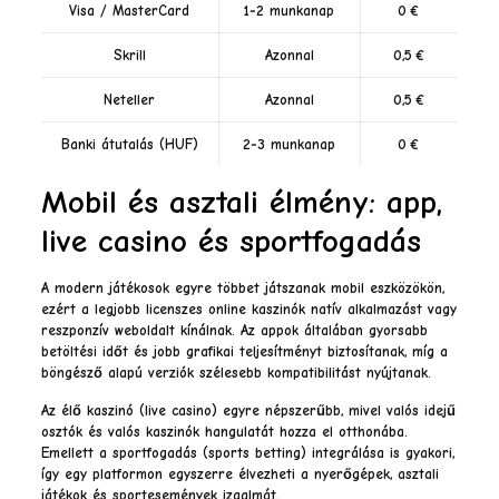
Visa / MasterCard
1‑2 munkanap
0 €
Skrill
Azonnal
0,5 €
Neteller
Azonnal
0,5 €
Banki átutalás (HUF)
2‑3 munkanap
0 €
Mobil és asztali élmény: app,
live casino és sportfogadás
A modern játékosok egyre többet játszanak mobil eszközökön,
ezért a legjobb licenszes online kaszinók natív alkalmazást vagy
reszponzív weboldalt kínálnak. Az appok általában gyorsabb
betöltési időt és jobb grafikai teljesítményt biztosítanak, míg a
böngésző alapú verziók szélesebb kompatibilitást nyújtanak.
Az élő kaszinó (live casino) egyre népszerűbb, mivel valós idejű
osztók és valós kaszinók hangulatát hozza el otthonába.
Emellett a sportfogadás (sports betting) integrálása is gyakori,
így egy platformon egyszerre élvezheti a nyerőgépek, asztali
játékok és sportesemények izgalmát.