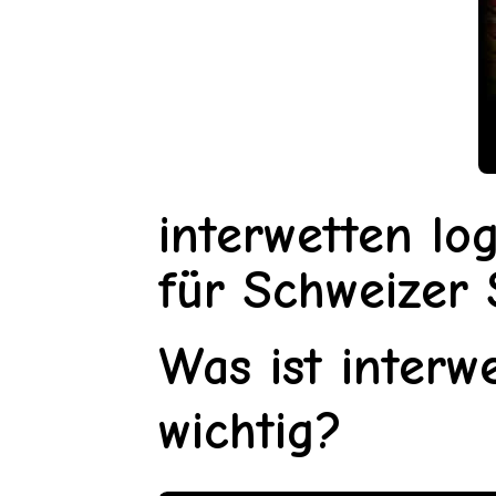
interwetten lo
für Schweizer 
Was ist interw
wichtig?