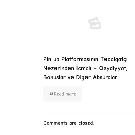
Pin up Platformasının Tədqiqatçı
Nəzərindən İcmalı – Qeydiyyat,
Bonuslar və Digər Absurdlar
Read more
Comments are closed.