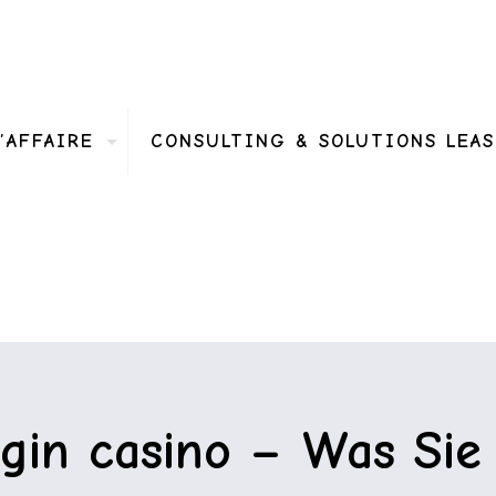
’AFFAIRE
CONSULTING & SOLUTIONS LEA
ogin casino – Was Sie 