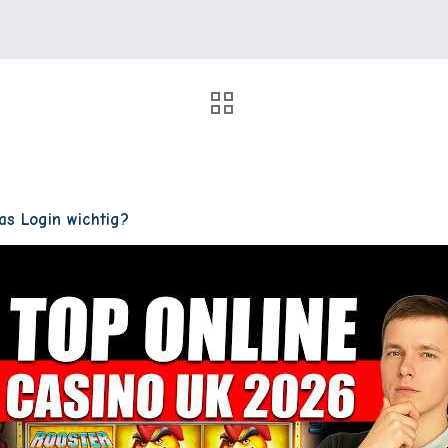
as Login wichtig?