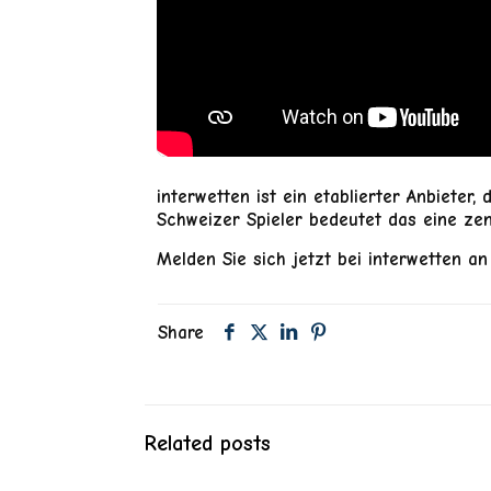
interwetten ist ein etablierter Anbieter
Schweizer Spieler bedeutet das eine zen
Melden Sie sich jetzt bei interwetten a
Share
Related posts