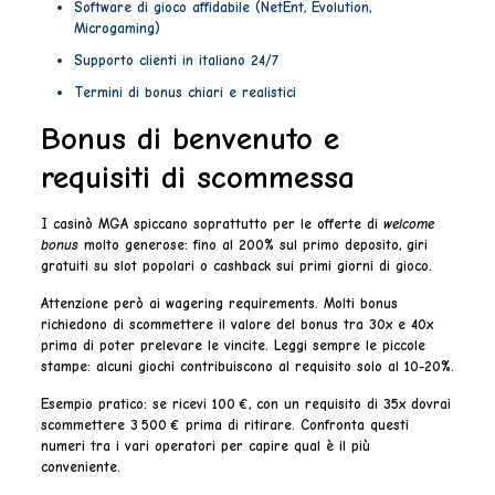
Software di gioco affidabile (NetEnt, Evolution,
Microgaming)
Supporto clienti in italiano 24/7
Termini di bonus chiari e realistici
Bonus di benvenuto e
requisiti di scommessa
I casinò MGA spiccano soprattutto per le offerte di
welcome
bonus
molto generose: fino al 200% sul primo deposito, giri
gratuiti su slot popolari o cashback sui primi giorni di gioco.
Attenzione però ai
wagering requirements
. Molti bonus
richiedono di scommettere il valore del bonus tra 30x e 40x
prima di poter prelevare le vincite. Leggi sempre le piccole
stampe: alcuni giochi contribuiscono al requisito solo al 10-20%.
Esempio pratico: se ricevi 100 €, con un requisito di 35x dovrai
scommettere 3 500 € prima di ritirare. Confronta questi
numeri tra i vari operatori per capire qual è il più
conveniente.