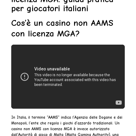
per giocatori italiani
Cos’è un casino non AAMS
con licenza MGA?
In Italia, il termine “AAMS” indica l’Agenzia delle Dogane e dei
Monopoli, l’ente che regola i giochi d’azzardo tradizionali. Un
casino non AAMS con licenza MGA
è invece autorizzato
dall’Autorità di gioco di Malta (Malta Gaming Authority), una