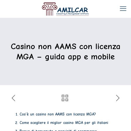
Casino non AAMS con licenza
MGA – guida app e mobile
Cos’è un casino non AAMS con licenza MGA?
Come scegliere il miglior casino MGA per gli italiani