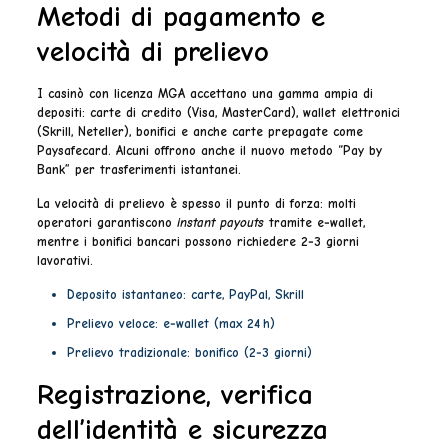
Metodi di pagamento e
velocità di prelievo
I casinò con licenza MGA accettano una gamma ampia di
depositi: carte di credito (Visa, MasterCard), wallet elettronici
(Skrill, Neteller), bonifici e anche carte prepagate come
Paysafecard. Alcuni offrono anche il nuovo metodo “Pay by
Bank” per trasferimenti istantanei.
La velocità di prelievo è spesso il punto di forza: molti
operatori garantiscono
instant payouts
tramite e‑wallet,
mentre i bonifici bancari possono richiedere 2‑3 giorni
lavorativi.
Deposito istantaneo: carte, PayPal, Skrill
Prelievo veloce: e‑wallet (max 24 h)
Prelievo tradizionale: bonifico (2‑3 giorni)
Registrazione, verifica
dell’identità e sicurezza