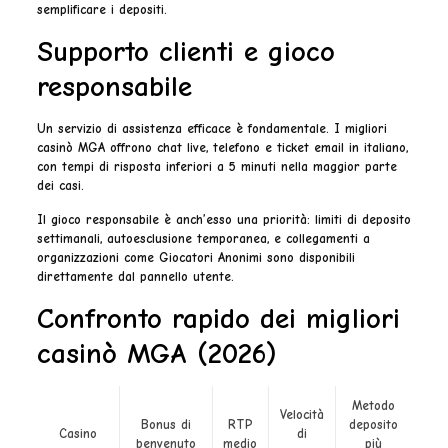
semplificare i depositi.
Supporto clienti e gioco
responsabile
Un servizio di assistenza efficace è fondamentale. I migliori
casinò MGA offrono chat live, telefono e ticket email in italiano,
con tempi di risposta inferiori a 5 minuti nella maggior parte
dei casi.
Il gioco responsabile è anch’esso una priorità: limiti di deposito
settimanali, autoesclusione temporanea, e collegamenti a
organizzazioni come Giocatori Anonimi sono disponibili
direttamente dal pannello utente.
Confronto rapido dei migliori
casinò MGA (2026)
Metodo
Velocità
Bonus di
RTP
deposito
Casino
di
benvenuto
medio
più