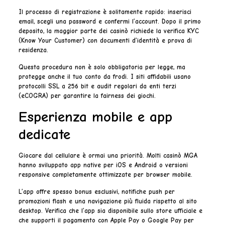
Il processo di registrazione è solitamente rapido: inserisci
email, scegli una password e confermi l’account. Dopo il primo
deposito, la maggior parte dei casinò richiede la verifica KYC
(Know Your Customer) con documenti d’identità e prova di
residenza.
Questa procedura non è solo obbligatoria per legge, ma
protegge anche il tuo conto da frodi. I siti affidabili usano
protocolli SSL a 256 bit e audit regolari da enti terzi
(eCOGRA) per garantire la
fairness
dei giochi.
Esperienza mobile e app
dedicate
Giocare dal cellulare è ormai una priorità. Molti casinò MGA
hanno sviluppato app native per iOS e Android o versioni
responsive completamente ottimizzate per browser mobile.
L’app offre spesso bonus esclusivi, notifiche push per
promozioni flash e una navigazione più fluida rispetto al sito
desktop. Verifica che l’app sia disponibile sullo store ufficiale e
che supporti il pagamento con Apple Pay o Google Pay per