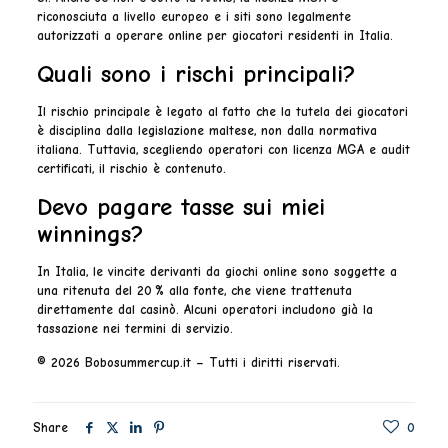
riconosciuta a livello europeo e i siti sono legalmente
autorizzati a operare online per giocatori residenti in Italia.
Quali sono i rischi principali?
Il rischio principale è legato al fatto che la tutela dei giocatori
è disciplina dalla legislazione maltese, non dalla normativa
italiana. Tuttavia, scegliendo operatori con licenza MGA e audit
certificati, il rischio è contenuto.
Devo pagare tasse sui miei
winnings?
In Italia, le vincite derivanti da giochi online sono soggette a
una ritenuta del 20 % alla fonte, che viene trattenuta
direttamente dal casinò. Alcuni operatori includono già la
tassazione nei termini di servizio.
© 2026 Bobosummercup.it – Tutti i diritti riservati.
Share
0