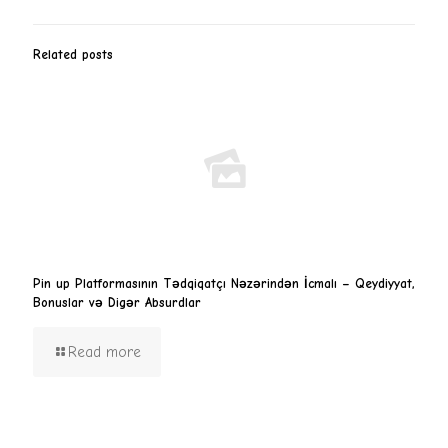
Related posts
Pin up Platformasının Tədqiqatçı Nəzərindən İcmalı – Qeydiyyat,
Bonuslar və Digər Absurdlar
Read more