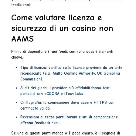
tradizionali.
Come valutare licenza e
sicurezza di un casino non
AAMS
Prima di depositare i tuoi fondi, controlla questi elementi
chiave:
Tipo di licenza:
verifica se la licenza proviene da un ente
riconosciuto (e.g., Malta Gaming Authority, UK Gambling
Commission).
Audit dei giochi:
i provider più affidabili fanno test
periodici con eCOGRA o iTech Labs.
Crittografia:
la connessione deve essere HTTPS con
certificato valido.
Recensioni di terze parti:
forum e siti di comparazione
offrono feedback reali.
Se uno di questi punti manca o è poco chiaro, è il segnale di