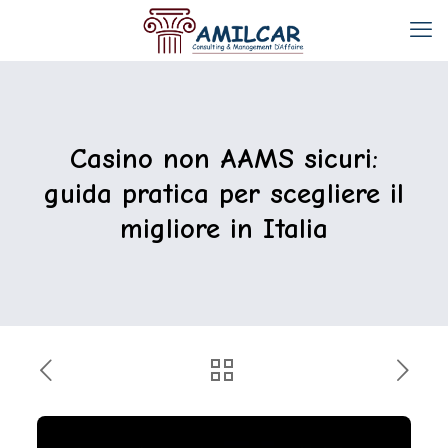
Casino non AAMS sicuri:
guida pratica per scegliere il
migliore in Italia