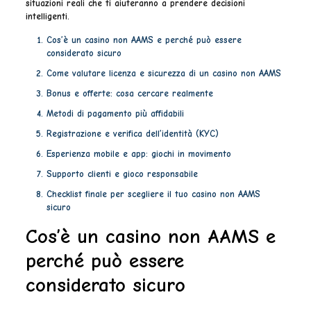
situazioni reali che ti aiuteranno a prendere decisioni
intelligenti.
Cos’è un casino non AAMS e perché può essere
considerato sicuro
Come valutare licenza e sicurezza di un casino non AAMS
Bonus e offerte: cosa cercare realmente
Metodi di pagamento più affidabili
Registrazione e verifica dell’identità (KYC)
Esperienza mobile e app: giochi in movimento
Supporto clienti e gioco responsabile
Checklist finale per scegliere il tuo casino non AAMS
sicuro
Cos’è un casino non AAMS e
perché può essere
considerato sicuro