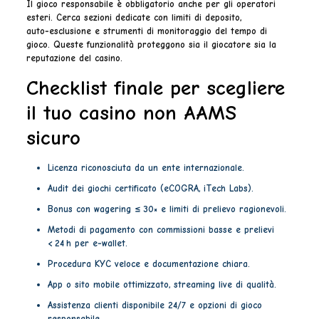
Il gioco responsabile è obbligatorio anche per gli operatori
esteri. Cerca sezioni dedicate con limiti di deposito,
auto‑esclusione e strumenti di monitoraggio del tempo di
gioco. Queste funzionalità proteggono sia il giocatore sia la
reputazione del casino.
Checklist finale per scegliere
il tuo casino non AAMS
sicuro
Licenza riconosciuta da un ente internazionale.
Audit dei giochi certificato (eCOGRA, iTech Labs).
Bonus con wagering ≤ 30× e limiti di prelievo ragionevoli.
Metodi di pagamento con commissioni basse e prelievi
< 24 h per e‑wallet.
Procedura KYC veloce e documentazione chiara.
App o sito mobile ottimizzato, streaming live di qualità.
Assistenza clienti disponibile 24/7 e opzioni di gioco
responsabile.