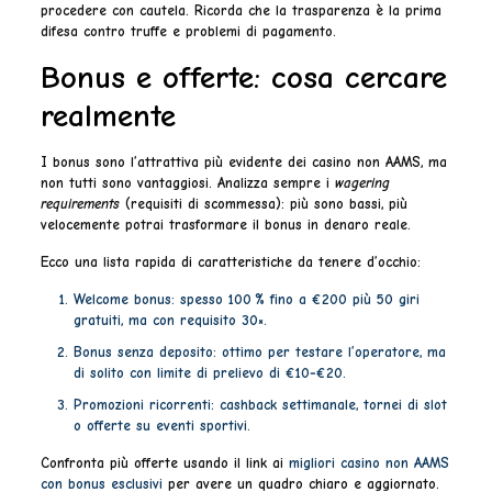
procedere con cautela. Ricorda che la trasparenza è la prima
difesa contro truffe e problemi di pagamento.
Bonus e offerte: cosa cercare
realmente
I bonus sono l’attrattiva più evidente dei casino non AAMS, ma
non tutti sono vantaggiosi. Analizza sempre i
wagering
requirements
(requisiti di scommessa): più sono bassi, più
velocemente potrai trasformare il bonus in denaro reale.
Ecco una lista rapida di caratteristiche da tenere d’occhio:
Welcome bonus:
spesso 100 % fino a €200 più 50 giri
gratuiti, ma con requisito 30×.
Bonus senza deposito:
ottimo per testare l’operatore, ma
di solito con limite di prelievo di €10‑€20.
Promozioni ricorrenti:
cashback settimanale, tornei di slot
o offerte su eventi sportivi.
Confronta più offerte usando il link ai
migliori casino non AAMS
con bonus esclusivi
per avere un quadro chiaro e aggiornato.