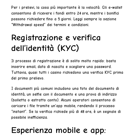
Per i prelievi, la cosa più importante è la
velocità
. Gli e‑wallet
consentono di ricevere i fondi entro 24 ore, mentre i bonifici
possono richiedere fino a 5 giorni. Leggi sempre la sezione
“Withdrawal speed” dei termini e condizioni.
Registrazione e verifica
dell’identità (KYC)
Il processo di registrazione è di solito molto rapido: basta
inserire email, data di nascita e scegliere una password.
Tuttavia, quasi tutti i casino richiedono una verifica KYC prima
del primo prelievo.
I documenti più comuni includono una foto del documento di
identità, un selfie con il documento e una prova di indirizzo
(bolletta o estratto conto). Alcuni operatori consentono di
caricare i file tramite un’app mobile, rendendo il processo
“instant”. Se la verifica richiede più di 48 ore, è un segnale di
possibile inefficienza.
Esperienza mobile e app: