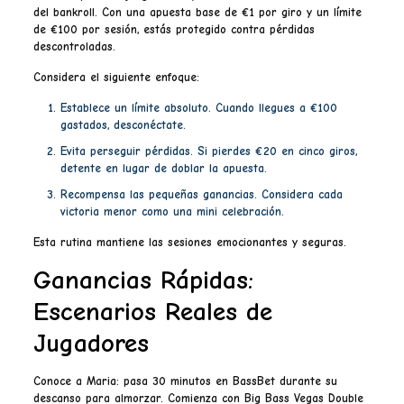
del bankroll. Con una apuesta base de €1 por giro y un límite
de €100 por sesión, estás protegido contra pérdidas
descontroladas.
Considera el siguiente enfoque:
Establece un límite absoluto.
Cuando llegues a €100
gastados, desconéctate.
Evita perseguir pérdidas.
Si pierdes €20 en cinco giros,
detente en lugar de doblar la apuesta.
Recompensa las pequeñas ganancias.
Considera cada
victoria menor como una mini celebración.
Esta rutina mantiene las sesiones emocionantes y seguras.
Ganancias Rápidas:
Escenarios Reales de
Jugadores
Conoce a Maria: pasa 30 minutos en BassBet durante su
descanso para almorzar. Comienza con Big Bass Vegas Double