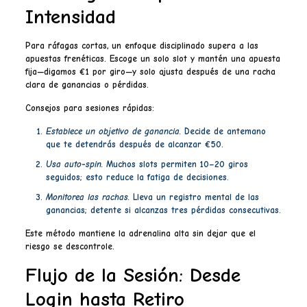
Intensidad
Para ráfagas cortas, un enfoque disciplinado supera a las
apuestas frenéticas. Escoge un solo slot y mantén una apuesta
fija—digamos €1 por giro—y solo ajusta después de una racha
clara de ganancias o pérdidas.
Consejos para sesiones rápidas:
Establece un objetivo de ganancia.
Decide de antemano
que te detendrás después de alcanzar €50.
Usa auto‑spin.
Muchos slots permiten 10–20 giros
seguidos; esto reduce la fatiga de decisiones.
Monitorea las rachas.
Lleva un registro mental de las
ganancias; detente si alcanzas tres pérdidas consecutivas.
Este método mantiene la adrenalina alta sin dejar que el
riesgo se descontrole.
Flujo de la Sesión: Desde
Login hasta Retiro