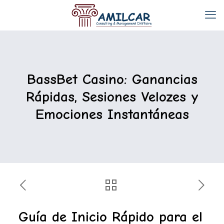
BassBet Casino: Ganancias
Rápidas, Sesiones Velozes y
Emociones Instantáneas
Guía de Inicio Rápido para el