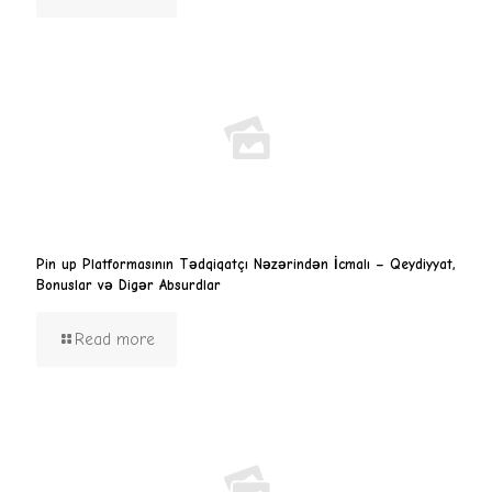
Pin up Platformasının Tədqiqatçı Nəzərindən İcmalı – Qeydiyyat,
Bonuslar və Digər Absurdlar
Read more