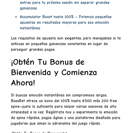
extras para tu próxima sesión sin esperar grandes
ganancias.
Accumulator Boost hasta 100%
– Potencia pequeñas
apuestas en resultados mayores para esa emoción
instantánea.
Los requisitos de apuesta son exigentes, pero manejables si te
enfocas en pequeñas ganancias constantes en lugar de
perseguir grandes pagos.
¡Obtén Tu Bonus de
Bienvenida y Comienza
Ahora!
Si buscas emoción instantánea sin compromisos largos,
BassBet ofrece un bono del 100% hasta €500 más 200 free
spins—justo lo suficiente para lanzar varias sesiones de alta
intensidad a la vez. Regístrate hoy y experimenta la emoción
de spins rápidos, pagos ágiles y una plataforma diseñada para
jugadores que aman la adrenalina del juego rápido.