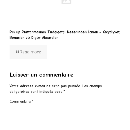
Pin up Platformasının Tədqiqatçı Nəzərindən İcmalı – Qeydiyyat,
Bonuslar və Digər Absurdlar
Read more
Laisser un commentaire
Votre adresse e-mail ne sera pas publiée.
Les champs
obligatoires sont indiqués avec
*
Commentaire
*