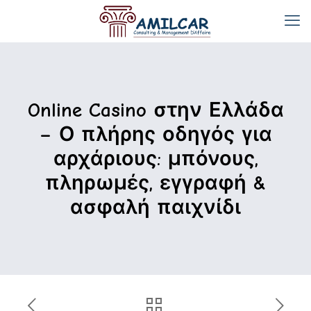
Online Casino στην Ελλάδα
– Ο πλήρης οδηγός για
αρχάριους: μπόνους,
πληρωμές, εγγραφή &
ασφαλή παιχνίδι