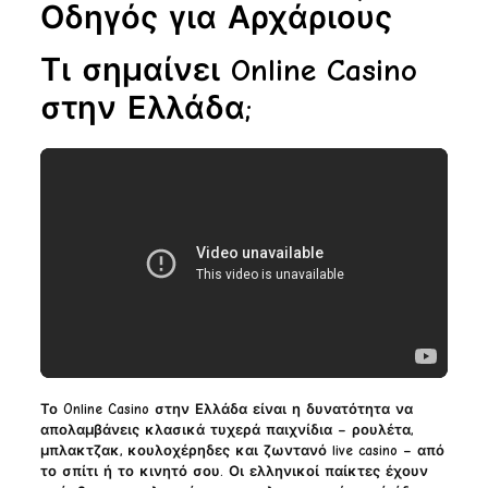
Οδηγός για Αρχάριους
Τι σημαίνει Online Casino
στην Ελλάδα;
Το Online Casino στην Ελλάδα είναι η δυνατότητα να
απολαμβάνεις κλασικά τυχερά παιχνίδια – ρουλέτα,
μπλακτζακ, κουλοχέρηδες και ζωντανό live casino – από
το σπίτι ή το κινητό σου. Οι ελληνικοί παίκτες έχουν