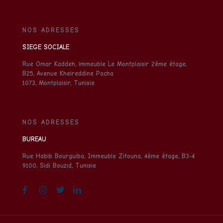
NOS ADRESSES
SIEGE SOCIALE
Rue Omar Kaddeh, immeuble Le Montplaisir 2éme étage,
B25, Avenue Kheireddine Pacha
1073, Montplaisir, Tunisie
NOS ADRESSES
BUREAU
Rue Habib Bourguiba, Immeuble Zitouna, 4éme étage, B3-4
9100, Sidi Bouzid, Tunisie