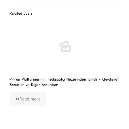
Related posts
Pin up Platformasının Tədqiqatçı Nəzərindən İcmalı – Qeydiyyat,
Bonuslar və Digər Absurdlar
Read more