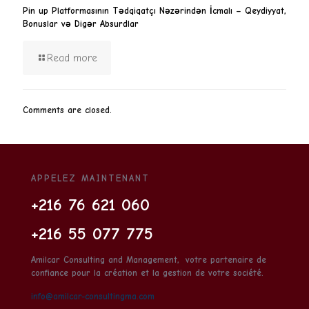
Pin up Platformasının Tədqiqatçı Nəzərindən İcmalı – Qeydiyyat,
Bonuslar və Digər Absurdlar
Read more
Comments are closed.
APPELEZ MAINTENANT
+216 76 621 060
+216 55 077 775
Amilcar Consulting and Management
, votre partenaire de
confiance pour la création et la gestion de votre société.
info@amilcar-consultingma.com