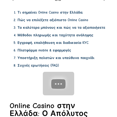
Τι σημαίνει Online Casino στην Ελλάδα;
Πώς να επιλέξετε αξιόπιστο Online Casino
Τα καλύτερα μπόνους και πώς να τα αξιοποιήσετε
Μέθοδοι πληρωμής και ταχύτητα ανάληψης
Εγγραφή, επαλήθευση και διαδικασία KYC
Πλατφόρμα mobile & εφαρμογές
Υποστήριξη πελατών και υπεύθυνο παιχνίδι
Συχνές ερωτήσεις (FAQ)
Online Casino στην
Ελλάδα: Ο Απόλυτος