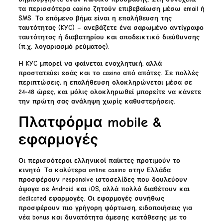
τα περισσότερα casino ζητούν επιβεβαίωση μέσω email ή
SMS. Το επόμενο βήμα είναι η επαλήθευση της
ταυτότητας (KYC) – ανεβάζετε ένα σαρωμένο αντίγραφο
ταυτότητας ή διαβατηρίου και αποδεικτικό διεύθυνσης
(π.χ. λογαριασμό ρεύματος).
Η KYC μπορεί να φαίνεται ενοχλητική, αλλά
προστατεύει εσάς και το casino από απάτες. Σε πολλές
περιπτώσεις, η επαλήθευση ολοκληρώνεται μέσα σε
24‑48 ώρες, και μόλις ολοκληρωθεί μπορείτε να κάνετε
την πρώτη σας ανάληψη χωρίς καθυστερήσεις.
Πλατφόρμα mobile &
εφαρμογές
Οι περισσότεροι ελληνικοί παίκτες προτιμούν το
κινητό. Τα καλύτερα online casino στην Ελλάδα
προσφέρουν responsive ιστοσελίδες που δουλεύουν
άψογα σε Android και iOS, αλλά πολλά διαθέτουν και
dedicated εφαρμογές. Οι εφαρμογές συνήθως
προσφέρουν πιο γρήγορη φόρτωση, ειδοποιήσεις για
νέα bonus και δυνατότητα άμεσης κατάθεσης με το