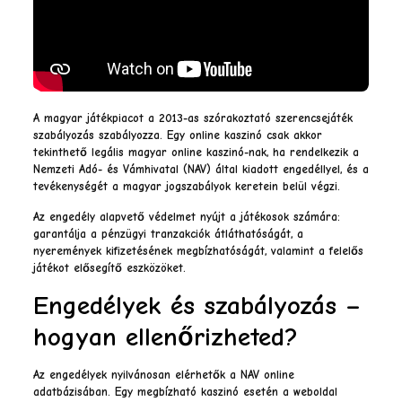
A magyar játékpiacot a 2013-as szórakoztató szerencsejáték
szabályozás szabályozza. Egy online kaszinó csak akkor
tekinthető
legális magyar online kaszinó
-nak, ha rendelkezik a
Nemzeti Adó- és Vámhivatal (NAV) által kiadott engedéllyel, és a
tevékenységét a magyar jogszabályok keretein belül végzi.
Az engedély alapvető védelmet nyújt a játékosok számára:
garantálja a pénzügyi tranzakciók átláthatóságát, a
nyeremények kifizetésének megbízhatóságát, valamint a felelős
játékot elősegítő eszközöket.
Engedélyek és szabályozás –
hogyan ellenőrizheted?
Az engedélyek nyilvánosan elérhetők a NAV online
adatbázisában. Egy megbízható kaszinó esetén a weboldal