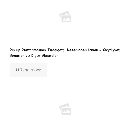
Pin up Platformasının Tədqiqatçı Nəzərindən İcmalı – Qeydiyyat,
Bonuslar və Digər Absurdlar
Read more