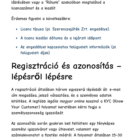
láblécében vagy a “Rólunk” szekcióban megtalálod a
licencszámot és a kiadót.
Érdemes figyelni a következőkre:
Licenc típusa (pl. Szerencsejáték Zrt. engedélye).
A licenc kiadási dátuma és a lejárati időpont.
Az engedéllyel kapcsolatos felügyeleti információk (pl.
felügyeleti díjak).
Regisztráció és azonosítás –
lépésről lépésre
A regisztráció általában három egyszerű lépésből áll: e‑mail
cím megadása, jelszó választása, és a személyes adatok
kitöltése. A legtöbb
legális magyar online kaszinó
a KYC (Know
Your Customer) folyamat keretében kérni fogja a
személyazonosság igazolását.
Az azonosítás során gyakran kell feltölteni egy fényképes
személyi igazolványt vagy útlevelet, valamint egy
számlakivonatot a fizetési módról. A folyamat általában 15‑30