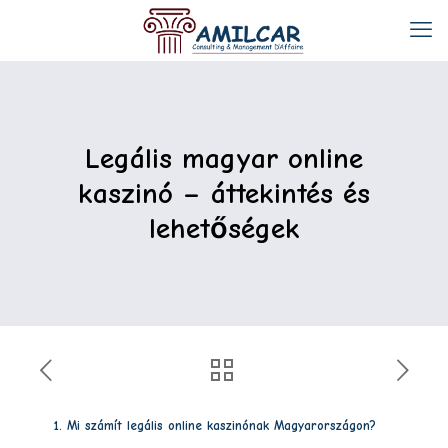
Legális magyar online
kaszinó – áttekintés és
lehetőségek
Mi számít legális online kaszinónak Magyarországon?