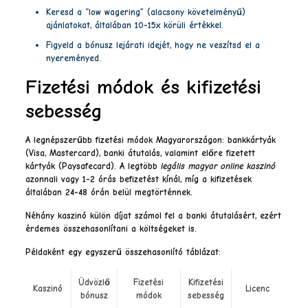
Keresd a “low wagering” (alacsony követelményű)
ajánlatokat, általában 10‑15x körüli értékkel.
Figyeld a bónusz lejárati idejét, hogy ne veszítsd el a
nyereményed.
Fizetési módok és kifizetési
sebesség
A legnépszerűbb fizetési módok Magyarországon: bankkártyák
(Visa, Mastercard), banki átutalás, valamint előre fizetett
kártyák (Paysafecard). A legtöbb
legális magyar online kaszinó
azonnali vagy 1‑2 órás befizetést kínál, míg a kifizetések
általában 24‑48 órán belül megtörténnek.
Néhány kaszinó külön díjat számol fel a banki átutalásért, ezért
érdemes összehasonlítani a költségeket is.
Példaként egy egyszerű összehasonlító táblázat:
Üdvözlő
Fizetési
Kifizetési
Kaszinó
Licenc
bónusz
módok
sebesség