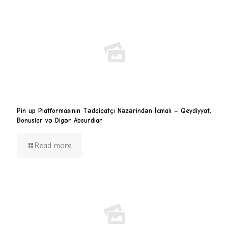
Pin up Platformasının Tədqiqatçı Nəzərindən İcmalı – Qeydiyyat,
Bonuslar və Digər Absurdlar
Read more