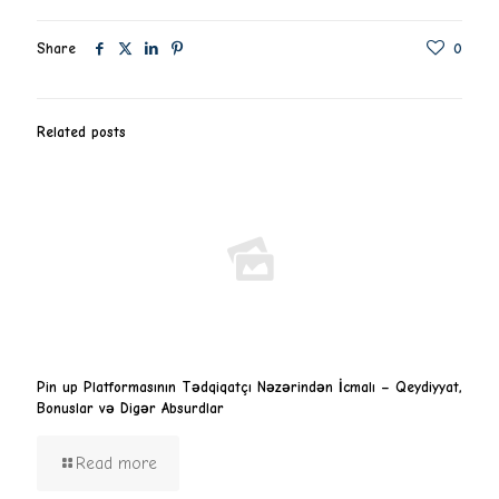
Share
0
Related posts
Pin up Platformasının Tədqiqatçı Nəzərindən İcmalı – Qeydiyyat,
Bonuslar və Digər Absurdlar
Read more