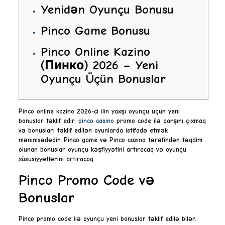
Yenidən Oyunçu Bonusu
Pinco Game Bonusu
Pinco Online Kazino
(Пинко) 2026 – Yeni
Oyunçu Üçün Bonuslar
Pinco online kazino 2026-ci ilin yaxşı oyunçu üçün yeni
bonuslar təklif edir.
pinco casino
promo code ilə qarşını çıxmaq
və bonusları təklif edilən oyunlarda istifadə etmək
mənimsədədir. Pinco game və Pinco casino tərəfindən təqdim
olunan bonuslar oyunçu kəşfiyyətini artıracaq və oyunçu
xüsusiyyətlərini artıracaq.
Pinco Promo Code və
Bonuslar
Pinco promo code ilə oyunçu yeni bonuslar təklif edilə bilər.