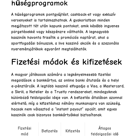
hűségprogramok
A hűségprogramok pontgyűjtést, cashback-et vagy exkluzív
versenyeket is tartalmazhatnak. A gyakorlatban minden
megjátszott tét után kapunk pontokat, amik később ingyenes
pörgetésekké vagy készpénzre válthatók. A legnagyobb
kaszinók havonta frissítik a promóciós naptárat, ahol a
sportfogadási bónuszok, a live kaszinó akciók és a szezonális
nyereményjátékok egyaránt megtalálhatók.
Fizetési módok és kifizetések
A magyar játékosok számára a legkényelmesebb fizetési
megoldások a bankkártya, az online banki átutalás és a helyi
e‑pénztárcák. A legtöbb kaszinó elfogadja a Visa, a Mastercard,
a Skrill, a Neteller és a Trustly rendszereket, mindegyiknek
különböző feldolgozási ideje van. A befizetés általában azonnal
elérhető, míg a kifizetéshez néhány munkanapra van szükség,
hacsak nem választod a “instant payout” opciót, amit egyes
kaszinók csak bizonyos bankkártyákkal biztosítanak.
Fizetési
Átlagos
Befizetés
Kifizetés
mód
feldolgozási idő