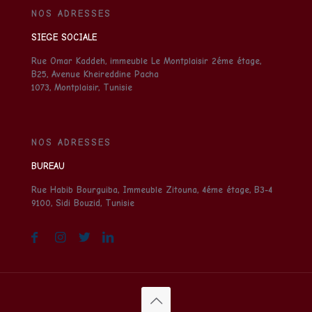
NOS ADRESSES
SIEGE SOCIALE
Rue Omar Kaddeh, immeuble Le Montplaisir 2éme étage,
B25, Avenue Kheireddine Pacha
1073, Montplaisir, Tunisie
NOS ADRESSES
BUREAU
Rue Habib Bourguiba, Immeuble Zitouna, 4éme étage, B3-4
9100, Sidi Bouzid, Tunisie