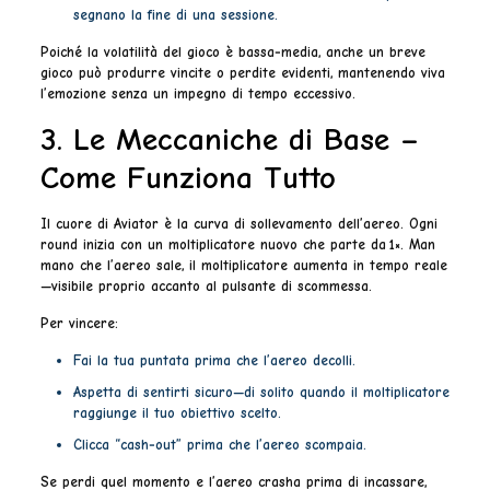
segnano la fine di una sessione.
Poiché la volatilità del gioco è bassa‑media, anche un breve
gioco può produrre vincite o perdite evidenti, mantenendo viva
l’emozione senza un impegno di tempo eccessivo.
3. Le Meccaniche di Base –
Come Funziona Tutto
Il cuore di Aviator è la curva di sollevamento dell’aereo. Ogni
round inizia con un moltiplicatore nuovo che parte da 1×. Man
mano che l’aereo sale, il moltiplicatore aumenta in tempo reale
—visibile proprio accanto al pulsante di scommessa.
Per vincere:
Fai la tua puntata prima che l’aereo decolli.
Aspetta di sentirti sicuro—di solito quando il moltiplicatore
raggiunge il tuo obiettivo scelto.
Clicca “cash‑out” prima che l’aereo scompaia.
Se perdi quel momento e l’aereo crasha prima di incassare,