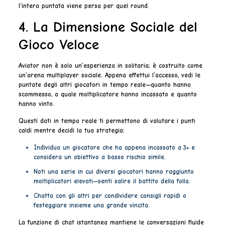
l’intera puntata viene persa per quel round.
4. La Dimensione Sociale del
Gioco Veloce
Aviator non è solo un’esperienza in solitaria; è costruito come
un’arena multiplayer sociale. Appena effettui l’accesso, vedi le
puntate degli altri giocatori in tempo reale—quanto hanno
scommesso, a quale moltiplicatore hanno incassato e quanto
hanno vinto.
Questi dati in tempo reale ti permettono di valutare i punti
caldi mentre decidi la tua strategia:
Individua un giocatore che ha appena incassato a 3× e
considera un obiettivo a basso rischio simile.
Noti una serie in cui diversi giocatori hanno raggiunto
moltiplicatori elevati—senti salire il battito della folla.
Chatta con gli altri per condividere consigli rapidi o
festeggiare insieme una grande vincita.
La funzione di chat istantanea mantiene le conversazioni fluide