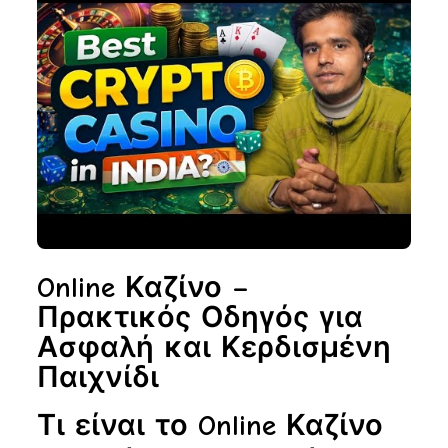
Online Καζίνο –
Πρακτικός Οδηγός για
Ασφαλή και Κερδισμένη
Παιχνίδι
Τι είναι το Online Καζίνο