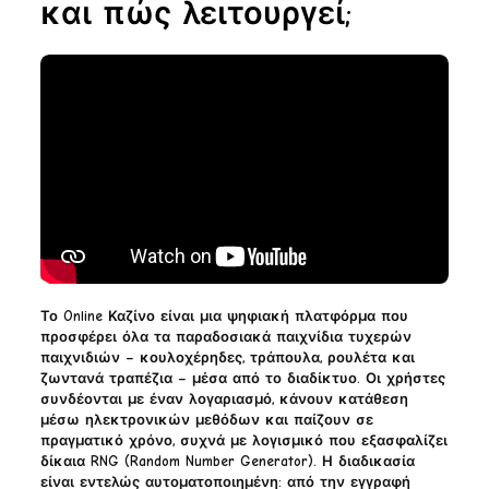
και πώς λειτουργεί;
Το Online Καζίνο είναι μια ψηφιακή πλατφόρμα που
προσφέρει όλα τα παραδοσιακά παιχνίδια τυχερών
παιχνιδιών – κουλοχέρηδες, τράπουλα, ρουλέτα και
ζωντανά τραπέζια – μέσα από το διαδίκτυο. Οι χρήστες
συνδέονται με έναν λογαριασμό, κάνουν κατάθεση
μέσω ηλεκτρονικών μεθόδων και παίζουν σε
πραγματικό χρόνο, συχνά με λογισμικό που εξασφαλίζει
δίκαια RNG (Random Number Generator). Η διαδικασία
είναι εντελώς αυτοματοποιημένη: από την εγγραφή