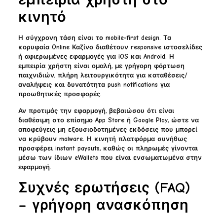
κινητό
Η σύγχρονη τάση είναι το mobile‑first design. Τα
κορυφαία Online Καζίνο διαθέτουν responsive ιστοσελίδες
ή αφιερωμένες εφαρμογές για iOS και Android. Η
εμπειρία χρήστη είναι ομαλή, με γρήγορη φόρτωση
παιχνιδιών, πλήρη λειτουργικότητα για καταθέσεις/
αναλήψεις και δυνατότητα push notifications για
προωθητικές προσφορές.
Αν προτιμάς την εφαρμογή, βεβαιώσου ότι είναι
διαθέσιμη στο επίσημο App Store ή Google Play, ώστε να
αποφεύγεις μη εξουσιοδοτημένες εκδόσεις που μπορεί
να κρύβουν malware. Η κινητή πλατφόρμα συνήθως
προσφέρει instant payouts, καθώς οι πληρωμές γίνονται
μέσω των ίδιων eWallets που είναι ενσωματωμένα στην
εφαρμογή.
Συχνές ερωτήσεις (FAQ)
– γρήγορη ανασκόπηση