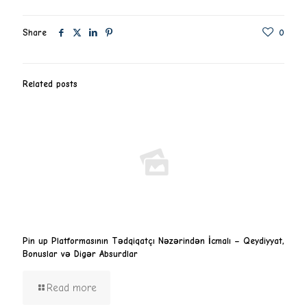
Share
0
Related posts
Pin up Platformasının Tədqiqatçı Nəzərindən İcmalı – Qeydiyyat,
Bonuslar və Digər Absurdlar
Read more