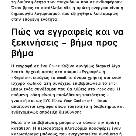
τη διαθεσιμότητα των παιχνιδιών που σε ενδιαφέρουν.
Όταν βρεις το κατάλληλο site, η πρώτη ενέργεια είναι η
δημιουργία λογαριασμού, που εξηγήθηκε λεπτομερώς
στην επόμενη ενότητα.
Πώς να εγγραφείς και να
ξεκινήσεις – βήμα προς
βήμα
Η εγγραφή σε ένα Online Καζίνο συνήθως διαρκεί λίγα
λεπτά. Αρχικά, πατάς στο κουμπί «Εγγραφή» ή
«Register», εισάγεις το email, το όνομα χρήστη και έναν
ισχυρό κωδικό. Στη συνέχεια, επιβεβαιώνεις το email
μέσω ενός συνδέσμου που θα λάβεις στο inbox σου. Η
επόμενη φάση είναι η επαλήθευση ταυτότητας –
γνωστή και ως KYC (Know Your Customer) – όπου
απαιτούνται έγγραφα όπως ταυτότητα ή διαβατήριο, και
ενδεχομένως απόδειξη διεύθυνσης.
Μετά την επιβεβαίωση, μπορείς να κάνεις την πρώτη
κατάθεση. Η περισσότερη πλατφόρμα προσφέρει έναν
καλωσόρισμα μπόνους, που ενεργοποιείται αυτόματα ή