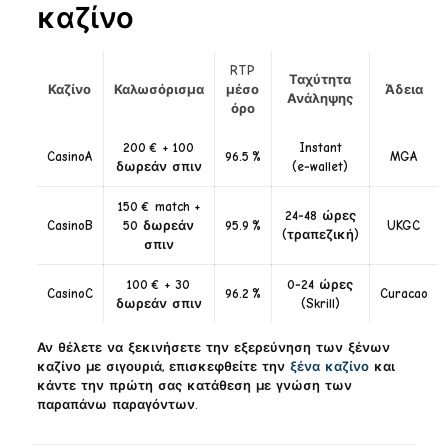
καζίνο
RTP
Ταχύτητα
Καζίνο
Καλωσόρισμα
μέσο
Άδεια
Ανάληψης
όρο
200 € + 100
Instant
CasinoA
96.5 %
MGA
δωρεάν σπιν
(e‑wallet)
150 € match +
24‑48 ώρες
CasinoB
50 δωρεάν
95.9 %
UKGC
(τραπεζική)
σπιν
100 € + 30
0‑24 ώρες
CasinoC
96.2 %
Curacao
δωρεάν σπιν
(Skrill)
Αν θέλετε να ξεκινήσετε την εξερεύνηση των ξένων
καζίνο με σιγουριά, επισκεφθείτε την
ξένα καζίνο
και
κάντε την πρώτη σας κατάθεση με γνώση των
παραπάνω παραγόντων.