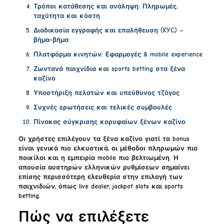
Τρόποι κατάθεσης και ανάληψη: Πληρωμές,
ταχύτητα και κόστη
Διαδικασία εγγραφής και επαλήθευση (KYC) –
βήμα‑βήμα
Πλατφόρμα κινητών: Εφαρμογές & mobile experience
Ζωντανά παιχνίδια και sports betting στα ξένα
καζίνο
Υποστήριξη πελατών και υπεύθυνος τζόγος
Συχνές ερωτήσεις και τελικές συμβουλές
Πίνακας σύγκρισης κορυφαίων ξένων καζίνο
Οι χρήστες επιλέγουν τα ξένα καζίνο γιατί τα bonus
είναι γενικά πιο ελκυστικά, οι μέθοδοι πληρωμών πιο
ποικίλοι και η εμπειρία mobile πιο βελτιωμένη. Η
απουσία αυστηρών ελληνικών ρυθμίσεων σημαίνει
επίσης περισσότερη ελευθερία στην επιλογή των
παιχνιδιών, όπως live dealer, jackpot slots και sports
betting.
Πώς να επιλέξετε