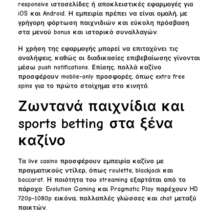
responsive ιστοσελίδες ή αποκλειστικές εφαρμογές για
iOS και Android. Η εμπειρία πρέπει να είναι ομαλή, με
γρήγορη φόρτωση παιχνιδιών και εύκολη πρόσβαση
στα μενού bonus και ιστορικό συναλλαγών.
Η χρήση της εφαρμογής μπορεί να επιταχύνει τις
αναλήψεις, καθώς οι διαδικασίες επιβεβαίωσης γίνονται
μέσω push notifications. Επίσης, πολλά καζίνο
προσφέρουν mobile‑only προσφορές, όπως extra free
spins για το πρώτο στοίχημα στο κινητό.
Ζωντανά παιχνίδια και
sports betting στα ξένα
καζίνο
Τα live casino προσφέρουν εμπειρία καζίνο με
πραγματικούς ντίλερ, όπως roulette, blackjack και
baccarat. Η ποιότητα του streaming εξαρτάται από το
πάροχο: Evolution Gaming και Pragmatic Play παρέχουν HD
720p‑1080p εικόνα, πολλαπλές γλώσσες και chat μεταξύ
παικτών.