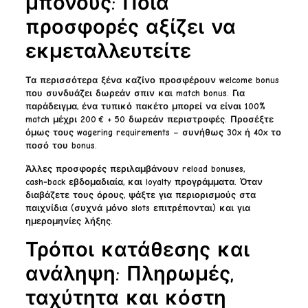
μπόνους: Ποια
προσφορές αξίζει να
εκμεταλλευτείτε
Τα περισσότερα ξένα καζίνο προσφέρουν welcome bonus
που συνδυάζει δωρεάν σπιν και match bonus. Για
παράδειγμα, ένα τυπικό πακέτο μπορεί να είναι 100%
match μέχρι 200 € + 50 δωρεάν περιστροφές. Προσέξτε
όμως τους wagering requirements – συνήθως 30x ή 40x το
ποσό του bonus.
Άλλες προσφορές περιλαμβάνουν reload bonuses,
cash‑back εβδομαδιαία, και loyalty προγράμματα. Όταν
διαβάζετε τους όρους, ψάξτε για περιορισμούς στα
παιχνίδια (συχνά μόνο slots επιτρέπονται) και για
ημερομηνίες λήξης.
Τρόποι κατάθεσης και
ανάληψη: Πληρωμές,
ταχύτητα και κόστη