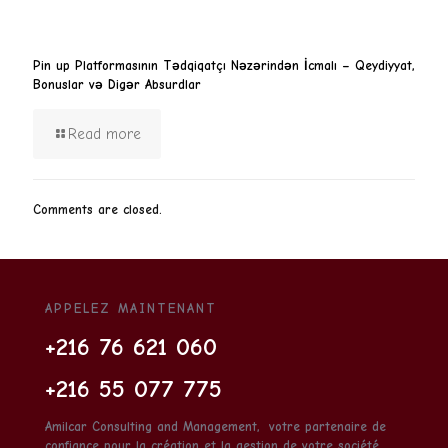
Pin up Platformasının Tədqiqatçı Nəzərindən İcmalı – Qeydiyyat,
Bonuslar və Digər Absurdlar
Read more
Comments are closed.
APPELEZ MAINTENANT
+216 76 621 060
+216 55 077 775
Amilcar Consulting and Management
, votre partenaire de
confiance pour la création et la gestion de votre société.