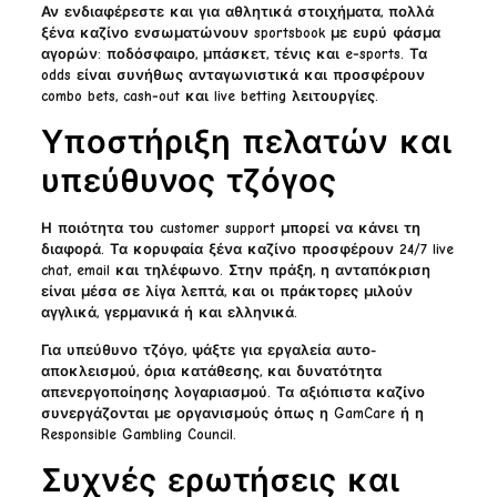
Αν ενδιαφέρεστε και για αθλητικά στοιχήματα, πολλά
ξένα καζίνο ενσωματώνουν sportsbook με ευρύ φάσμα
αγορών: ποδόσφαιρο, μπάσκετ, τένις και e‑sports. Τα
odds είναι συνήθως ανταγωνιστικά και προσφέρουν
combo bets, cash‑out και live betting λειτουργίες.
Υποστήριξη πελατών και
υπεύθυνος τζόγος
Η ποιότητα του customer support μπορεί να κάνει τη
διαφορά. Τα κορυφαία ξένα καζίνο προσφέρουν 24/7 live
chat, email και τηλέφωνο. Στην πράξη, η ανταπόκριση
είναι μέσα σε λίγα λεπτά, και οι πράκτορες μιλούν
αγγλικά, γερμανικά ή και ελληνικά.
Για υπεύθυνο τζόγο, ψάξτε για εργαλεία αυτο-
αποκλεισμού, όρια κατάθεσης, και δυνατότητα
απενεργοποίησης λογαριασμού. Τα αξιόπιστα καζίνο
συνεργάζονται με οργανισμούς όπως η GamCare ή η
Responsible Gambling Council.
Συχνές ερωτήσεις και