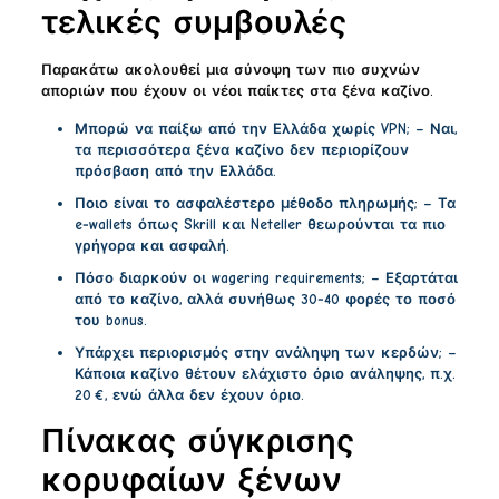
τελικές συμβουλές
Παρακάτω ακολουθεί μια σύνοψη των πιο συχνών
αποριών που έχουν οι νέοι παίκτες στα ξένα καζίνο.
Μπορώ να παίξω από την Ελλάδα χωρίς VPN; – Ναι,
τα περισσότερα ξένα καζίνο δεν περιορίζουν
πρόσβαση από την Ελλάδα.
Ποιο είναι το ασφαλέστερο μέθοδο πληρωμής; – Τα
e‑wallets όπως Skrill και Neteller θεωρούνται τα πιο
γρήγορα και ασφαλή.
Πόσο διαρκούν οι wagering requirements; – Εξαρτάται
από το καζίνο, αλλά συνήθως 30‑40 φορές το ποσό
του bonus.
Υπάρχει περιορισμός στην ανάληψη των κερδών; –
Κάποια καζίνο θέτουν ελάχιστο όριο ανάληψης, π.χ.
20 €, ενώ άλλα δεν έχουν όριο.
Πίνακας σύγκρισης
κορυφαίων ξένων