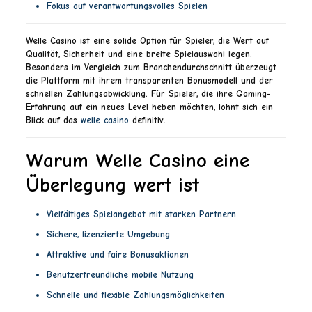
Fokus auf verantwortungsvolles Spielen
Welle Casino ist eine solide Option für Spieler, die Wert auf
Qualität, Sicherheit und eine breite Spielauswahl legen.
Besonders im Vergleich zum Branchendurchschnitt überzeugt
die Plattform mit ihrem transparenten Bonusmodell und der
schnellen Zahlungsabwicklung. Für Spieler, die ihre Gaming-
Erfahrung auf ein neues Level heben möchten, lohnt sich ein
Blick auf das
welle casino
definitiv.
Warum Welle Casino eine
Überlegung wert ist
Vielfältiges Spielangebot mit starken Partnern
Sichere, lizenzierte Umgebung
Attraktive und faire Bonusaktionen
Benutzerfreundliche mobile Nutzung
Schnelle und flexible Zahlungsmöglichkeiten