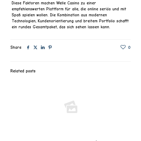
Diese Faktoren machen Welle Casino zu einer
empfehlenswerten Plattform für alle, die online seriös und mit
Spaß spielen wollen. Die Kombination aus modernen
Technologien, Kundenorientierung und breitem Portfolio schafft
ein rundes Gesamtpaket, das sich sehen lassen kann.
Share
0
Related posts