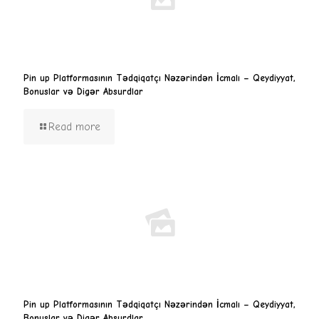
Pin up Platformasının Tədqiqatçı Nəzərindən İcmalı – Qeydiyyat,
Bonuslar və Digər Absurdlar
Read more
Pin up Platformasının Tədqiqatçı Nəzərindən İcmalı – Qeydiyyat,
Bonuslar və Digər Absurdlar