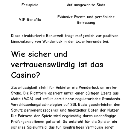
Freispiele
Auf ausgewählte Slots
Exklusive Events und persönliche
VIP-Benefits
Betreuung
Diese strukturierte Bonuswelt trägt maßgeblich zur positiven
Einschätzung von Wonderluck in der Expertenrunde bei.
Wie sicher und
vertrauenswürdig ist das
Casino?
Zuverlässigkeit steht für Anbieter wie Wonderluck an erster
Stelle. Die Plattform operiert unter einer gültigen Lizenz aus
Malta (MGA) und erfüllt damit hohe regulatorische Standards.
Verschlüsselungstechnologien auf SSL-Basis gewährleisten den
Schutz personenbezogener und finanzieller Daten der Nutzer.
Die Fairness der Spiele wird regelmäßig durch unabhängige
Prüforganisationen getestet. So entsteht für die Spieler ein
sicheres Spielumfeld, das für langfristiges Vertrauen sorgt.