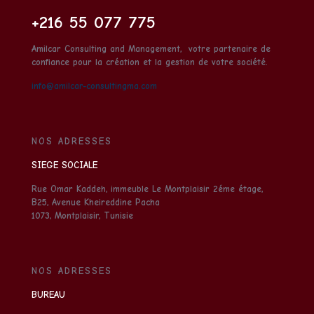
+216 55 077 775
Amilcar Consulting and Management
, votre partenaire de
confiance pour la création et la gestion de votre société.
info@amilcar-consultingma.com
NOS ADRESSES
SIEGE SOCIALE
Rue Omar Kaddeh, immeuble Le Montplaisir 2éme étage,
B25, Avenue Kheireddine Pacha
1073, Montplaisir, Tunisie
NOS ADRESSES
BUREAU