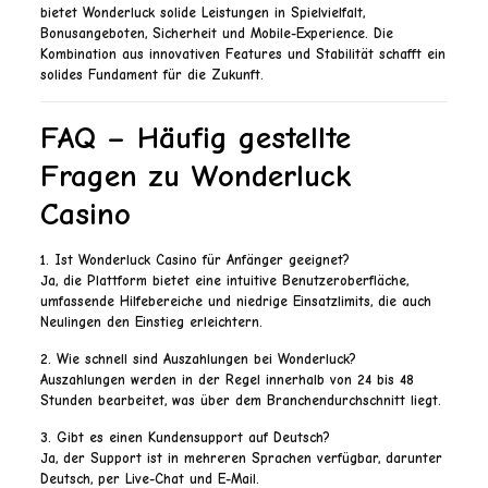
bietet Wonderluck solide Leistungen in Spielvielfalt,
Bonusangeboten, Sicherheit und Mobile-Experience. Die
Kombination aus innovativen Features und Stabilität schafft ein
solides Fundament für die Zukunft.
FAQ – Häufig gestellte
Fragen zu Wonderluck
Casino
1. Ist Wonderluck Casino für Anfänger geeignet?
Ja, die Plattform bietet eine intuitive Benutzeroberfläche,
umfassende Hilfebereiche und niedrige Einsatzlimits, die auch
Neulingen den Einstieg erleichtern.
2. Wie schnell sind Auszahlungen bei Wonderluck?
Auszahlungen werden in der Regel innerhalb von 24 bis 48
Stunden bearbeitet, was über dem Branchendurchschnitt liegt.
3. Gibt es einen Kundensupport auf Deutsch?
Ja, der Support ist in mehreren Sprachen verfügbar, darunter
Deutsch, per Live-Chat und E-Mail.