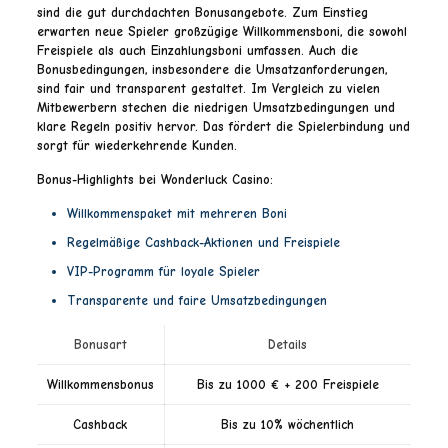
sind die gut durchdachten Bonusangebote. Zum Einstieg
erwarten neue Spieler großzügige Willkommensboni, die sowohl
Freispiele als auch Einzahlungsboni umfassen. Auch die
Bonusbedingungen, insbesondere die Umsatzanforderungen,
sind fair und transparent gestaltet. Im Vergleich zu vielen
Mitbewerbern stechen die niedrigen Umsatzbedingungen und
klare Regeln positiv hervor. Das fördert die Spielerbindung und
sorgt für wiederkehrende Kunden.
Bonus-Highlights bei Wonderluck Casino:
Willkommenspaket mit mehreren Boni
Regelmäßige Cashback-Aktionen und Freispiele
VIP-Programm für loyale Spieler
Transparente und faire Umsatzbedingungen
Bonusart
Details
Willkommensbonus
Bis zu 1000 € + 200 Freispiele
Cashback
Bis zu 10% wöchentlich