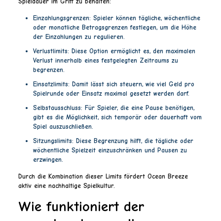
Spieldauer im Griff zu behalten:
Einzahlungsgrenzen: Spieler können tägliche, wöchentliche
oder monatliche Betragsgrenzen festlegen, um die Höhe
der Einzahlungen zu regulieren.
Verlustlimits: Diese Option ermöglicht es, den maximalen
Verlust innerhalb eines festgelegten Zeitraums zu
begrenzen.
Einsatzlimits: Damit lässt sich steuern, wie viel Geld pro
Spielrunde oder Einsatz maximal gesetzt werden darf.
Selbstausschluss: Für Spieler, die eine Pause benötigen,
gibt es die Möglichkeit, sich temporär oder dauerhaft vom
Spiel auszuschließen.
Sitzungslimits: Diese Begrenzung hilft, die tägliche oder
wöchentliche Spielzeit einzuschränken und Pausen zu
erzwingen.
Durch die Kombination dieser Limits fördert Ocean Breeze
aktiv eine nachhaltige Spielkultur.
Wie funktioniert der