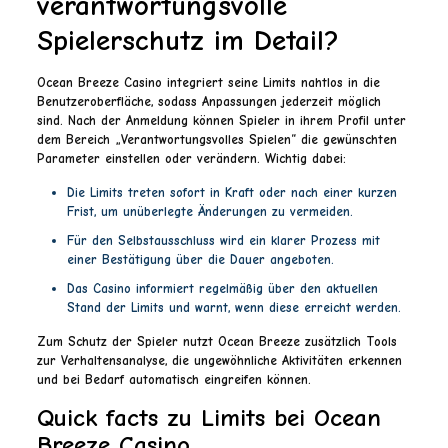
verantwortungsvolle
Spielerschutz im Detail?
Ocean Breeze Casino integriert seine Limits nahtlos in die
Benutzeroberfläche, sodass Anpassungen jederzeit möglich
sind. Nach der Anmeldung können Spieler in ihrem Profil unter
dem Bereich „Verantwortungsvolles Spielen“ die gewünschten
Parameter einstellen oder verändern. Wichtig dabei:
Die Limits treten sofort in Kraft oder nach einer kurzen
Frist, um unüberlegte Änderungen zu vermeiden.
Für den Selbstausschluss wird ein klarer Prozess mit
einer Bestätigung über die Dauer angeboten.
Das Casino informiert regelmäßig über den aktuellen
Stand der Limits und warnt, wenn diese erreicht werden.
Zum Schutz der Spieler nutzt Ocean Breeze zusätzlich Tools
zur Verhaltensanalyse, die ungewöhnliche Aktivitäten erkennen
und bei Bedarf automatisch eingreifen können.
Quick facts zu Limits bei Ocean
Breeze Casino