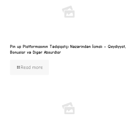
Pin up Platformasının Tədqiqatçı Nəzərindən İcmalı – Qeydiyyat,
Bonuslar və Digər Absurdlar
Read more