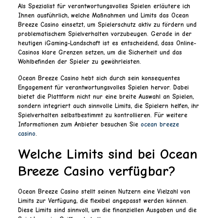
Als Spezialist für verantwortungsvolles Spielen erläutere ich
Ihnen ausführlich, welche Maßnahmen und Limits das Ocean
Breeze Casino einsetzt, um Spielerschutz aktiv zu fördern und
problematischem Spielverhalten vorzubeugen. Gerade in der
heutigen iGaming-Landschaft ist es entscheidend, dass Online-
Casinos klare Grenzen setzen, um die Sicherheit und das
Wohlbefinden der Spieler zu gewährleisten.
Ocean Breeze Casino hebt sich durch sein konsequentes
Engagement für verantwortungsvolles Spielen hervor. Dabei
bietet die Plattform nicht nur eine breite Auswahl an Spielen,
sondern integriert auch sinnvolle Limits, die Spielern helfen, ihr
Spielverhalten selbstbestimmt zu kontrollieren. Für weitere
Informationen zum Anbieter besuchen Sie
ocean breeze
casino
.
Welche Limits sind bei Ocean
Breeze Casino verfügbar?
Ocean Breeze Casino stellt seinen Nutzern eine Vielzahl von
Limits zur Verfügung, die flexibel angepasst werden können.
Diese Limits sind sinnvoll, um die finanziellen Ausgaben und die