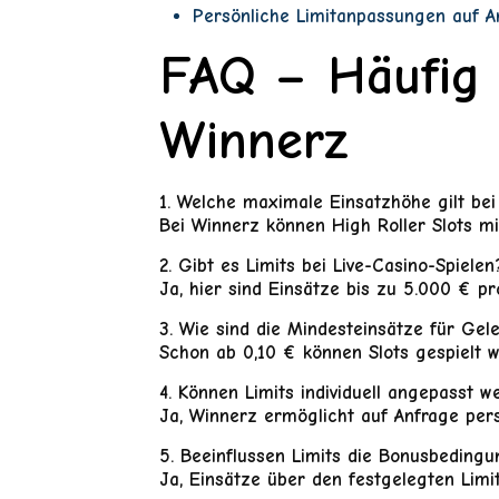
Persönliche Limitanpassungen auf A
FAQ – Häufig g
Winnerz
1. Welche maximale Einsatzhöhe gilt bei
Bei Winnerz können High Roller Slots mi
2. Gibt es Limits bei Live-Casino-Spielen
Ja, hier sind Einsätze bis zu 5.000 € p
3. Wie sind die Mindesteinsätze für Gel
Schon ab 0,10 € können Slots gespielt w
4. Können Limits individuell angepasst w
Ja, Winnerz ermöglicht auf Anfrage per
5. Beeinflussen Limits die Bonusbeding
Ja, Einsätze über den festgelegten Limi