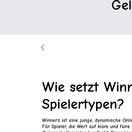
Gel
Wie setzt Winn
Spielertypen?
Winnerz ist eine junge, dynamische Onli
Für Spieler, die Wert auf klare und fair