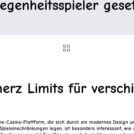
egenheitsspieler gese
erz Limits für versch
ne-Casino-Plattform, die sich durch ein modernes Design un
e Spieleinschränkungen legen, ist besonders interessant, wie