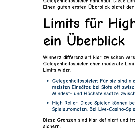
Gelegenheitsspieler handhabt. Diese Lim
Einen guten ersten Überblick bietet der 
Limits für Hig
ein Überblick
Winnerz differenziert klar zwischen ver
Gelegenheitsspieler eher moderate Limit
Limits wider.
Gelegenheitsspieler: Für sie sind ni
meisten Einsätze bei Slots oft zwis
Mindest- und Höchsteinsätze zwisch
High Roller: Diese Spieler können b
Spielautomaten. Bei Live-Casino-Spi
Diese Grenzen sind klar definiert und t
sichern.