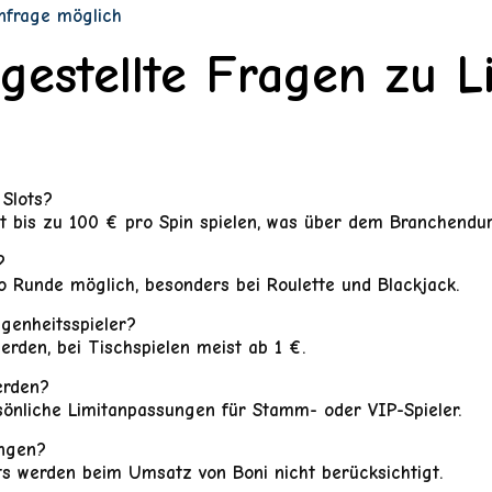
nfrage möglich
estellte Fragen zu Li
 Slots?
t bis zu 100 € pro Spin spielen, was über dem Branchendurc
?
ro Runde möglich, besonders bei Roulette und Blackjack.
egenheitsspieler?
erden, bei Tischspielen meist ab 1 €.
erden?
sönliche Limitanpassungen für Stamm- oder VIP-Spieler.
ungen?
ts werden beim Umsatz von Boni nicht berücksichtigt.