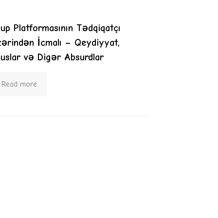
 up Platformasının Tədqiqatçı
ərindən İcmalı – Qeydiyyat,
uslar və Digər Absurdlar
Read more