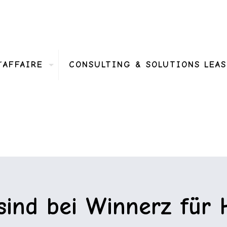
’AFFAIRE
CONSULTING & SOLUTIONS LEA
sind bei Winnerz für 