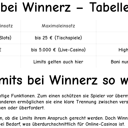
 bei Winnerz – Tabell
insatz
Maximaleinsatz
Slots)
bis 25 € (Tischspiele)
€
bis 5.000 € (Live-Casino)
High
Limits gelten auch hier
Boni nu
its bei Winnerz so w
htige Funktionen. Zum einen schützen sie Spieler vor über
nderen ermöglichen sie eine klare Trennung zwischen vers
en oder überfordert.
in, ob die Limits ihrem Anspruch gerecht werden. Doch Winn
i Bedarf, was überdurchschnittlich für Online-Casinos ist.