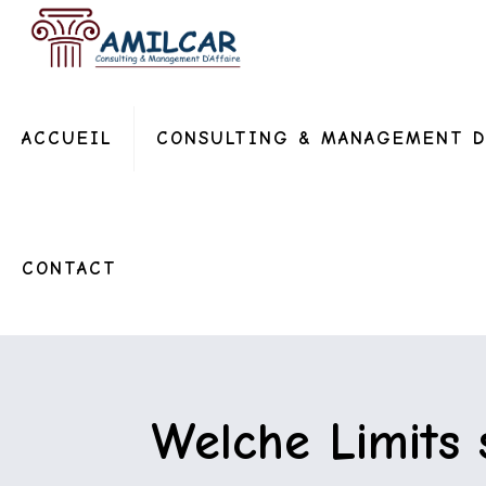
ACCUEIL
CONSULTING & MANAGEMENT D
CONTACT
Welche Limits 