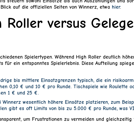
its steuern sowohl Einsätze als auch Auszahlungen und sor
Blick auf die offiziellen Seiten von Winnerz, etwa
hier
.
h Roller versus Gelege
schiedenen Spielertypen. Während High Roller deutlich höhe
s für ein entspanntes Spielerlebnis. Diese Aufteilung spieg
edrige bis mittlere Einsatzgrenzen typisch, die ein risikoar
chen 0,10 € und 10 € pro Runde. Tischspiele wie Roulette o
en 1 € und 25 €.
ei Winnerz wesentlich höhere Einsätze platzieren, zum Beis
elen gibt es oft Limits von bis zu 5.000 € pro Runde, was 
ransparent, um Frustrationen zu vermeiden und gleichzeitig 