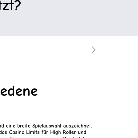
tzt?
iedene
d eine breite Spielauswahl auszeichnet.
 das Casino Limits für High Roller und