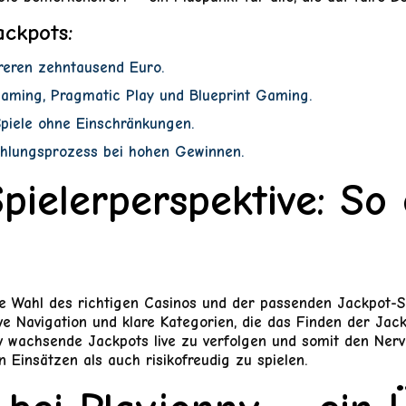
ackpots:
reren zehntausend Euro.
gaming, Pragmatic Play und Blueprint Gaming.
Spiele ohne Einschränkungen.
ahlungsprozess bei hohen Gewinnen.
Spielerperspektive: So
ie Wahl des richtigen Casinos und der passenden Jackpot-Sp
ive Navigation und klare Kategorien, die das Finden der Jac
v wachsende Jackpots live zu verfolgen und somit den Nerve
n Einsätzen als auch risikofreudig zu spielen.