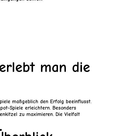
 erlebt man die
iele maßgeblich den Erfolg beeinflusst.
kpot-Spiele erleichtern. Besonders
nkitzel zu maximieren. Die Vielfalt