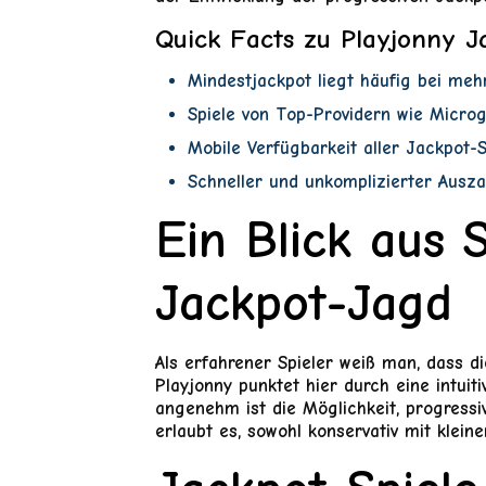
Quick Facts zu Playjonny J
Mindestjackpot liegt häufig bei meh
Spiele von Top-Providern wie Micro
Mobile Verfügbarkeit aller Jackpot-
Schneller und unkomplizierter Ausz
Ein Blick aus 
Jackpot-Jagd
Als erfahrener Spieler weiß man, dass d
Playjonny punktet hier durch eine intuit
angenehm ist die Möglichkeit, progressi
erlaubt es, sowohl konservativ mit kleine