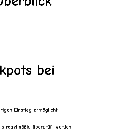
Überblick
kpots bei
drigen Einstieg ermöglicht.
ots regelmäßig überprüft werden.