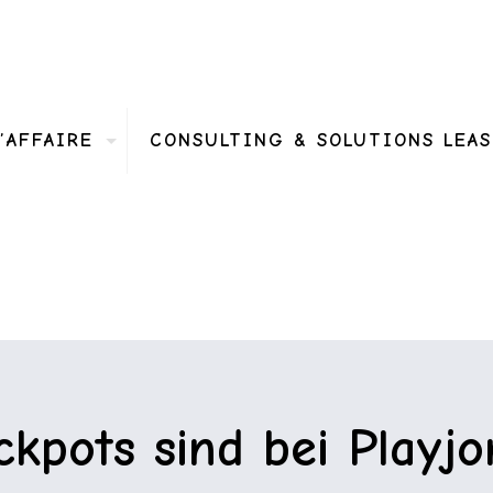
’AFFAIRE
CONSULTING & SOLUTIONS LEA
kpots sind bei Playj