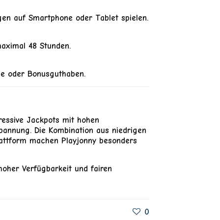
ngen auf Smartphone oder Tablet spielen.
maximal 48 Stunden.
ele oder Bonusguthaben.
gressive Jackpots mit hohen
annung. Die Kombination aus niedrigen
lattform machen Playjonny besonders
oher Verfügbarkeit und fairen
0