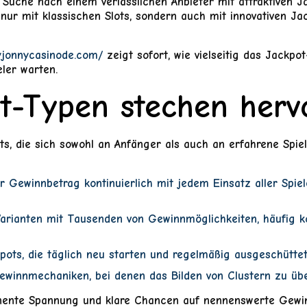
uche nach einem verlässlichen Anbieter mit attraktiven Ja
nur mit klassischen Slots, sondern auch mit innovativen Jac
ayjonnycasinode.com/
zeigt sofort, wie vielseitig das Jackpo
ler warten.
t-Typen stechen herv
ts, die sich sowohl an Anfänger als auch an erfahrene Spie
r Gewinnbetrag kontinuierlich mit jedem Einsatz aller Spiel
rianten mit Tausenden von Gewinnmöglichkeiten, häufig ko
pots, die täglich neu starten und regelmäßig ausgeschütte
Gewinnmechaniken, bei denen das Bilden von Clustern zu üb
anente Spannung und klare Chancen auf nennenswerte Gewi