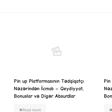
Pin up Platformasının Tədqiqatçı
Pin
Nəzərindən İcmalı – Qeydiyyat,
Nəz
Bonuslar və Digər Absurdlar
Bon
Read more