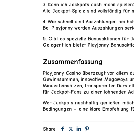
3. Kann ich Jackpots auch mobil spielen
Alle Jackpot-Spiele sind vollständig fü
4. Wie schnell sind Auszahlungen bei h
Bei Playjonny werden Auszahlungen seriö
5. Gibt es spezielle Bonusaktionen für J
Gelegentlich bietet Playjonny Bonusaktio
Zusammenfassung
Playjonny Casino überzeugt vor allem du
Gewinnsummen, innovative Megaways und
Mindesteinsätzen, transparenter Darste
für Jackpot-Fans zu einer lohnenden Ad
Wer Jackpots nachhaltig genießen möcht
Bedingungen – eine klare Empfehlung fü
Share