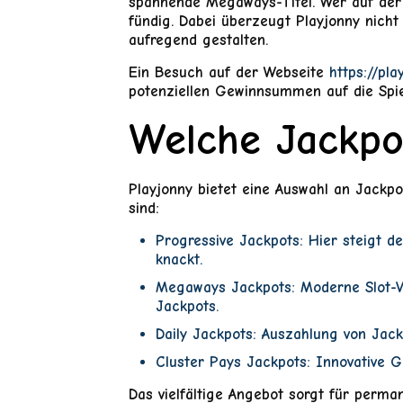
spannende Megaways-Titel. Wer auf der S
fündig. Dabei überzeugt Playjonny nicht 
aufregend gestalten.
Ein Besuch auf der Webseite
https://pl
potenziellen Gewinnsummen auf die Spie
Welche Jackpo
Playjonny bietet eine Auswahl an Jackpo
sind:
Progressive Jackpots: Hier steigt de
knackt.
Megaways Jackpots: Moderne Slot-Va
Jackpots.
Daily Jackpots: Auszahlung von Jack
Cluster Pays Jackpots: Innovative 
Das vielfältige Angebot sorgt für perm