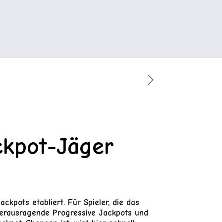
ckpot-Jäger
ckpots etabliert. Für Spieler, die das
 herausragende Progressive Jackpots und