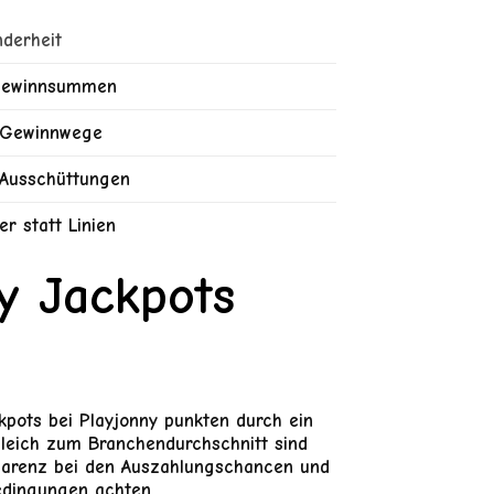
derheit
Gewinnsummen
 Gewinnwege
Ausschüttungen
r statt Linien
y Jackpots
kpots bei Playjonny punkten durch ein
gleich zum Branchendurchschnitt sind
sparenz bei den Auszahlungschancen und
Bedingungen achten.