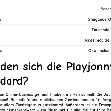
Beson
s
Steigende 
s
Tausende
Regelmäßige 
ts
Gewinncluste
den sich die Playjonn
dard?
eren Online-Casinos gemacht haben, merken schnell: Die Jac
spaß, Bonustiefe und realistischen Gewinnchancen. Im Ver
 vor allem Einsteigern zugutekommt. Außerdem ist die Tran
ts bemerkenswert – ein Pluspunkt für alle, die auf faire 