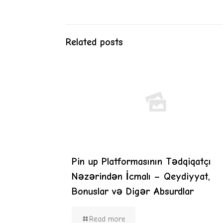
Related posts
Pin up Platformasının Tədqiqatçı
Nəzərindən İcmalı – Qeydiyyat,
Bonuslar və Digər Absurdlar
Read more