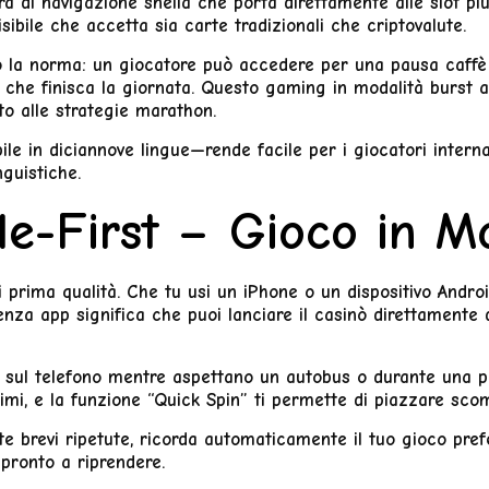
rra di navigazione snella che porta direttamente alle slot p
ibile che accetta sia carte tradizionali che criptovalute.
no la norma: un giocatore può accedere per una pausa caffè 
che finisca la giornata. Questo gaming in modalità burst att
to alle strategie marathon.
ile in diciannove lingue—rende facile per i giocatori intern
nguistiche.
le-First – Gioco in 
 prima qualità. Che tu usi un iPhone o un dispositivo Android
nza app significa che puoi lanciare il casinò direttamente 
e sul telefono mentre aspettano un autobus o durante una p
nimi, e la funzione “Quick Spin” ti permette di piazzare sc
te brevi ripetute, ricorda automaticamente il tuo gioco pre
 pronto a riprendere.