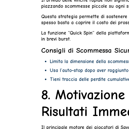
Il brivido delle vincite rapide non signi
piazzando scommesse piccole su ogni sp
Questa strategia permette di sostenere p
spesso basta a coprire il costo dei pross
La funzione “Quick Spin” della piattafor
in brevi burst.
Consigli di Scommessa Sicu
Limita la dimensione della scommess
Usa l’auto‑stop dopo aver raggiunto u
Tieni traccia delle perdite cumulativ
8. Motivazione
Risultati Immed
Il principale motore dei giocatori di Sav