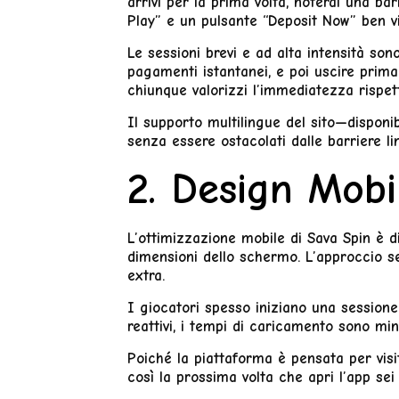
arrivi per la prima volta, noterai una ba
Play” e un pulsante “Deposit Now” ben vis
Le sessioni brevi e ad alta intensità so
pagamenti istantanei, e poi uscire prima 
chiunque valorizzi l’immediatezza rispet
Il supporto multilingue del sito—disponib
senza essere ostacolati dalle barriere li
2. Design Mobi
L’ottimizzazione mobile di Sava Spin è di
dimensioni dello schermo. L’approccio se
extra.
I giocatori spesso iniziano una session
reattivi, i tempi di caricamento sono mi
Poiché la piattaforma è pensata per visi
così la prossima volta che apri l’app sei