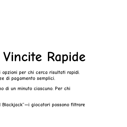
 Vincite Rapide
opzioni per chi cerca risultati rapidi.
nee di pagamento semplici.
no di un minuto ciascuno. Per chi
 Blackjack”—i giocatori possono filtrare