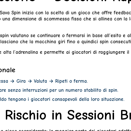
u Sava Spin inizia con la scelta di un gioco che offre feed
no una dimensione di scommessa fissa che si allinea con la l
spin valutano se continuare o fermarsi in base all’esito e a
lasciano che la macchina giri fino a quindici spin consecuti
 alta l’adrenalina e permette ai giocatori di raggiungere i
onale
sa → Gira → Valuta → Ripeti o ferma.
e senza interruzioni per un numero stabilito di spin.
do tengono i giocatori consapevoli della loro situazione.
 Rischio in Sessioni B