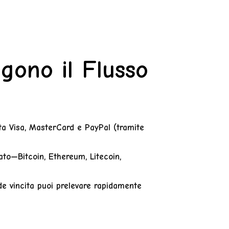
gono il Flusso
rta Visa, MasterCard e PayPal (tramite
to—Bitcoin, Ethereum, Litecoin,
de vincita puoi prelevare rapidamente