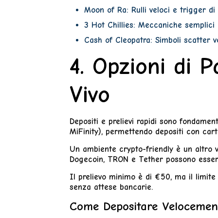
Moon of Ra:
Rulli veloci e trigger di
3 Hot Chillies:
Meccaniche semplici c
Cash of Cleopatra:
Simboli scatter v
4. Opzioni di 
Vivo
Depositi e prelievi rapidi sono fondamen
MiFinity), permettendo depositi con cart
Un ambiente crypto-friendly è un altro 
Dogecoin, TRON e Tether possono essere
Il prelievo minimo è di €50, ma il limit
senza attese bancarie.
Come Depositare Velocemen