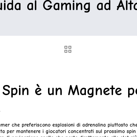
ida al Gaming ad Alta
 Spin è un Magnete pe
e
mer che preferiscono esplosioni di adrenalina piuttosto che
ata per mantenere i giocatori concentrati sul prossimo spin