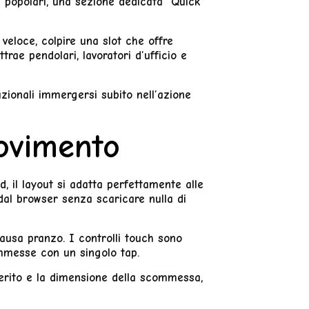
iù popolari, una sezione dedicata “Quick
veloce, colpire una slot che offre
rae pendolari, lavoratori d’ufficio e
azionali immergersi subito nell’azione
Movimento
, il layout si adatta perfettamente alle
dal browser senza scaricare nulla di
ausa pranzo. I controlli touch sono
ommesse con un singolo tap.
ferito e la dimensione della scommessa,