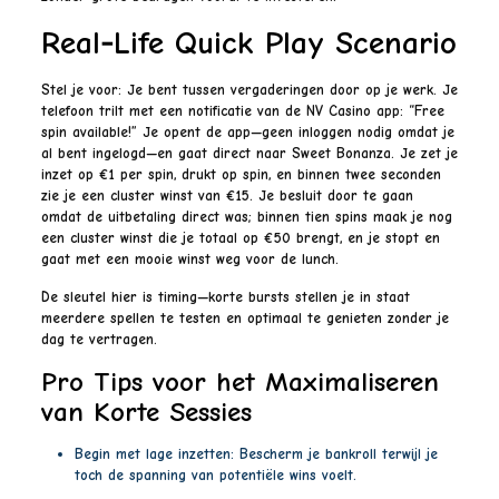
Real‑Life Quick Play Scenario
Stel je voor: Je bent tussen vergaderingen door op je werk. Je
telefoon trilt met een notificatie van de NV Casino app: “Free
spin available!” Je opent de app—geen inloggen nodig omdat je
al bent ingelogd—en gaat direct naar Sweet Bonanza. Je zet je
inzet op €1 per spin, drukt op spin, en binnen twee seconden
zie je een cluster winst van €15. Je besluit door te gaan
omdat de uitbetaling direct was; binnen tien spins maak je nog
een cluster winst die je totaal op €50 brengt, en je stopt en
gaat met een mooie winst weg voor de lunch.
De sleutel hier is timing—korte bursts stellen je in staat
meerdere spellen te testen en optimaal te genieten zonder je
dag te vertragen.
Pro Tips voor het Maximaliseren
van Korte Sessies
Begin met lage inzetten:
Bescherm je bankroll terwijl je
toch de spanning van potentiële wins voelt.