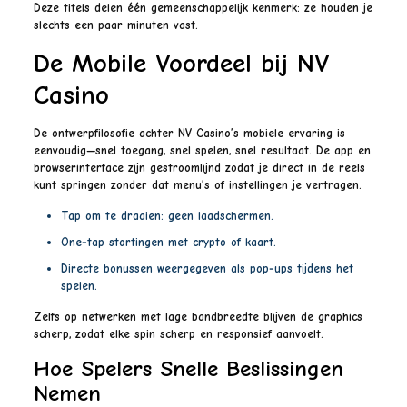
Deze titels delen één gemeenschappelijk kenmerk: ze houden je
slechts een paar minuten vast.
De Mobile Voordeel bij NV
Casino
De ontwerpfilosofie achter NV Casino’s mobiele ervaring is
eenvoudig—snel toegang, snel spelen, snel resultaat. De app en
browserinterface zijn gestroomlijnd zodat je direct in de reels
kunt springen zonder dat menu’s of instellingen je vertragen.
Tap om te draaien: geen laadschermen.
One‑tap stortingen met crypto of kaart.
Directe bonussen weergegeven als pop‑ups tijdens het
spelen.
Zelfs op netwerken met lage bandbreedte blijven de graphics
scherp, zodat elke spin scherp en responsief aanvoelt.
Hoe Spelers Snelle Beslissingen
Nemen