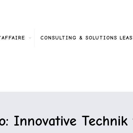
’AFFAIRE
CONSULTING & SOLUTIONS LEA
o: Innovative Technik