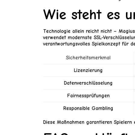
Wie steht es u
Technologie allein reicht nicht – Magius
verwendet modernste SSL-Verschlüsselung
verantwortungsvolles Spielkonzept für d
Sicherheitsmerkmal
Lizenzierung
Datenverschlüsselung
Fairnessprüfungen
Responsible Gambling
Diese Maßnahmen garantieren Spielern e