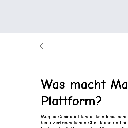
Was macht Ma
Plattform?
Magius Casino ist längst kein klassisch
benutzerfreundlichen Oberfläche und biet