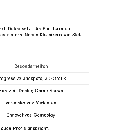
rt. Dabei setzt die Plattform auf
begeistern. Neben Klassikern wie Slots
Besonderheiten
rogressive Jackpots, 3D-Grafik
Echtzeit-Dealer, Game Shows
Verschiedene Varianten
Innovatives Gameplay
 auch Profis anspricht.