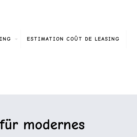
SING
ESTIMATION COÛT DE LEASING
 für modernes