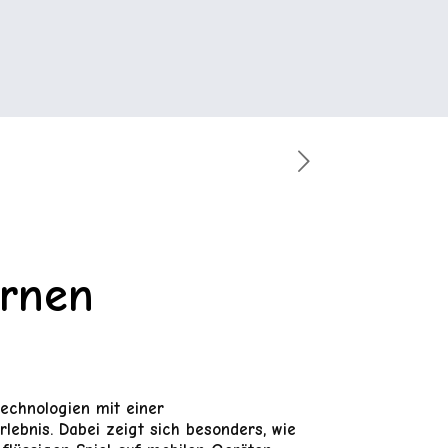
rnen
Technologien mit einer
rlebnis. Dabei zeigt sich besonders, wie