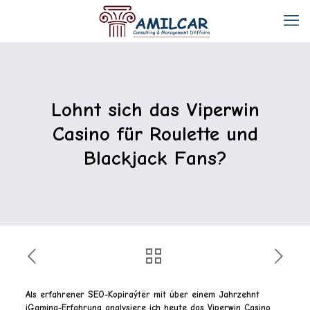
Lohnt sich das Viperwin
Casino für Roulette und
Blackjack Fans?
Als erfahrener SEO-Kopiraýtër mit über einem Jahrzehnt
iGaming-Erfahrung analysiere ich heute das Viperwin Casino