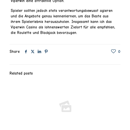
Viperwin eine attraktive Option.
Spieler sollten jedoch stets verantwortungsbewusst agieren
und die Angebote genau kennenlernen, um das Beste aus
ihrem Spielerlebnis herauszuholen. Insgesamt kann ich das
Viperwin Casino als lohnenswerten Zielort für alle empfehlen,
die Roulette und Blackjack bevorzugen.
Share
0
Related posts