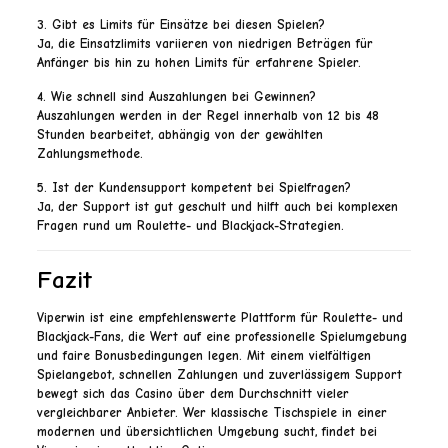
3. Gibt es Limits für Einsätze bei diesen Spielen?
Ja, die Einsatzlimits variieren von niedrigen Beträgen für
Anfänger bis hin zu hohen Limits für erfahrene Spieler.
4. Wie schnell sind Auszahlungen bei Gewinnen?
Auszahlungen werden in der Regel innerhalb von 12 bis 48
Stunden bearbeitet, abhängig von der gewählten
Zahlungsmethode.
5. Ist der Kundensupport kompetent bei Spielfragen?
Ja, der Support ist gut geschult und hilft auch bei komplexen
Fragen rund um Roulette- und Blackjack-Strategien.
Fazit
Viperwin ist eine empfehlenswerte Plattform für Roulette- und
Blackjack-Fans, die Wert auf eine professionelle Spielumgebung
und faire Bonusbedingungen legen. Mit einem vielfältigen
Spielangebot, schnellen Zahlungen und zuverlässigem Support
bewegt sich das Casino über dem Durchschnitt vieler
vergleichbarer Anbieter. Wer klassische Tischspiele in einer
modernen und übersichtlichen Umgebung sucht, findet bei