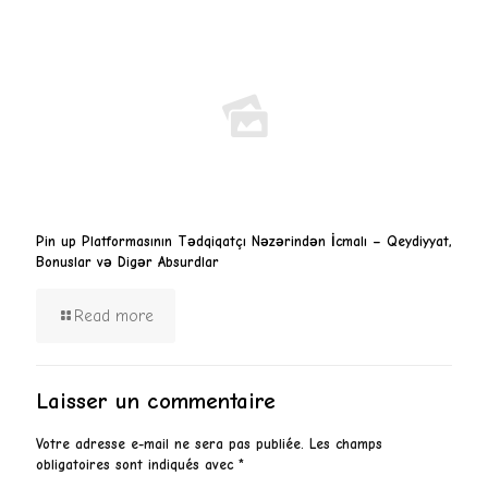
Pin up Platformasının Tədqiqatçı Nəzərindən İcmalı – Qeydiyyat,
Bonuslar və Digər Absurdlar
Read more
Laisser un commentaire
Votre adresse e-mail ne sera pas publiée.
Les champs
obligatoires sont indiqués avec
*