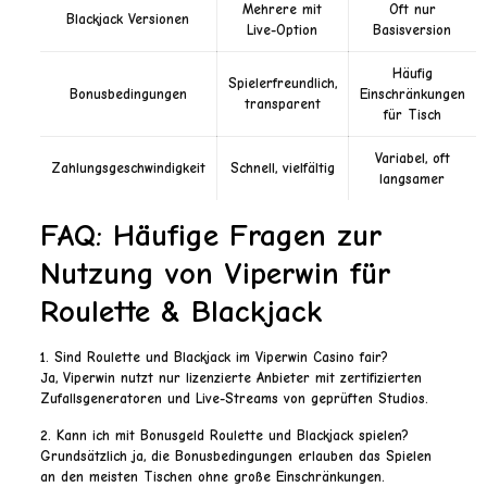
Mehrere mit
Oft nur
Blackjack Versionen
Live-Option
Basisversion
Häufig
Spielerfreundlich,
Bonusbedingungen
Einschränkungen
transparent
für Tisch
Variabel, oft
Zahlungsgeschwindigkeit
Schnell, vielfältig
langsamer
FAQ: Häufige Fragen zur
Nutzung von Viperwin für
Roulette & Blackjack
1. Sind Roulette und Blackjack im Viperwin Casino fair?
Ja, Viperwin nutzt nur lizenzierte Anbieter mit zertifizierten
Zufallsgeneratoren und Live-Streams von geprüften Studios.
2. Kann ich mit Bonusgeld Roulette und Blackjack spielen?
Grundsätzlich ja, die Bonusbedingungen erlauben das Spielen
an den meisten Tischen ohne große Einschränkungen.