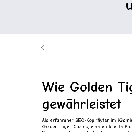
Wie Golden Tig
gewährleistet
Als erfahrener SEO-Kopirăyter im iGami
Golden Tiger Casino, eine etablierte Pla