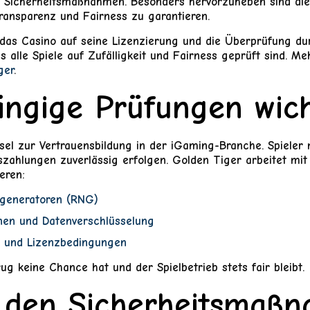
 Sicherheitsmaßnahmen. Besonders hervorzuheben sind die
nsparenz und Fairness zu garantieren.
 das Casino auf seine Lizenzierung und die Überprüfung dur
 alle Spiele auf Zufälligkeit und Fairness geprüft sind. Me
ger
.
gige Prüfungen wich
el zur Vertrauensbildung in der iGaming-Branche. Spieler 
Auszahlungen zuverlässig erfolgen. Golden Tiger arbeitet 
eren:
engeneratoren (RNG)
onen und Datenverschlüsselung
n und Lizenzbedingungen
g keine Chance hat und der Spielbetrieb stets fair bleibt.
u den Sicherheitsmaß