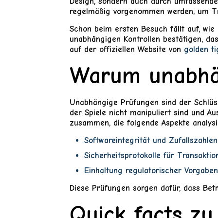
Design, sondern auch durch umfassende
regelmäßig vorgenommen werden, um Tra
Schon beim ersten Besuch fällt auf, wie
unabhängigen Kontrollen bestätigen, dass
auf der offiziellen Website von
golden ti
Warum unabhän
Unabhängige Prüfungen sind der Schlüss
der Spiele nicht manipuliert sind und 
zusammen, die folgende Aspekte analysi
Softwareintegrität und Zufallszahl
Sicherheitsprotokolle für Transakti
Einhaltung regulatorischer Vorgabe
Diese Prüfungen sorgen dafür, dass Betru
Quick facts z