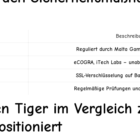
Beschreib
Reguliert durch Malta Gam
eCOGRA, iTech Labs – unabh
SSL-Verschlüsselung auf B
Regelmäßige Prüfungen und 
en Tiger im Vergleich
sitioniert