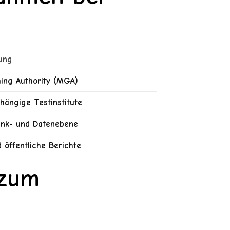
ung
ing Authority (MGA)
ängige Testinstitute
ank- und Datenebene
öffentliche Berichte
 zum