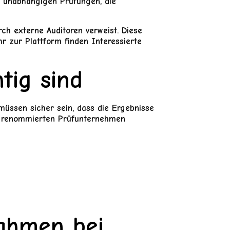
 unabhängigen Prüfungen, die
ch externe Auditoren verweist. Diese
hr zur Plattform finden Interessierte
tig sind
müssen sicher sein, dass die Ergebnisse
mit renommierten Prüfunternehmen
nahmen bei