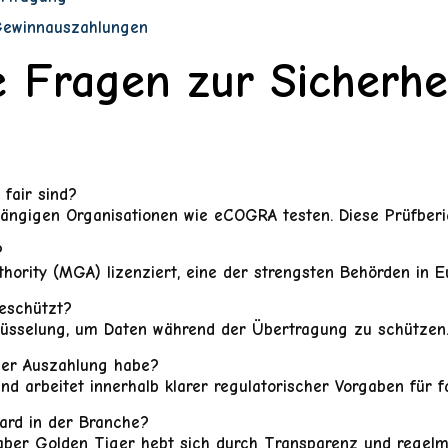
 Gewinnauszahlungen
 Fragen zur Sicherhei
 fair sind?
hängigen Organisationen wie eCOGRA testen. Diese Prüfberic
?
hority (MGA) lizenziert, eine der strengsten Behörden in E
eschützt?
lüsselung, um Daten während der Übertragung zu schützen
ner Auszahlung habe?
 und arbeitet innerhalb klarer regulatorischer Vorgaben für 
ard in der Branche?
 aber Golden Tiger hebt sich durch Transparenz und regelm