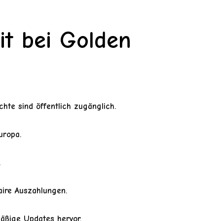
t bei Golden
hte sind öffentlich zugänglich.
uropa.
.
faire Auszahlungen.
äßige Updates hervor.