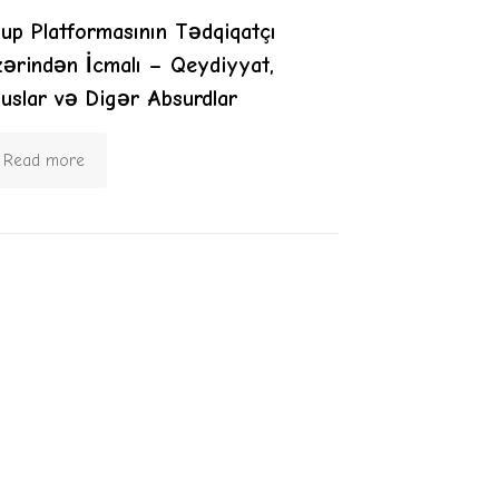
 up Platformasının Tədqiqatçı
ərindən İcmalı – Qeydiyyat,
uslar və Digər Absurdlar
Read more