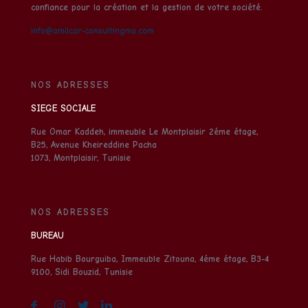
confiance pour la création et la gestion de votre société.
info@amilcar-consultingma.com
NOS ADRESSES
SIEGE SOCIALE
Rue Omar Kaddeh, immeuble Le Montplaisir 2éme étage,
B25, Avenue Kheireddine Pacha
1073, Montplaisir, Tunisie
NOS ADRESSES
BUREAU
Rue Habib Bourguiba, Immeuble Zitouna, 4éme étage, B3-4
9100, Sidi Bouzid, Tunisie