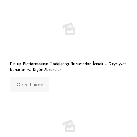
Pin up Platformasının Tədqiqatçı Nəzərindən İcmalı – Qeydiyyat,
Bonuslar və Digər Absurdlar
Read more