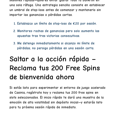
sesiones rápidas—quieres evitar gastar todo tu bankroll en
una sola ráfaga. Una estrategia sencilla consiste en establecer
un umbral de stop‑loss antes de comenzar y mantenerlo sin
importar las ganancias o pérdidas cortas.
Establezco un límite de stop‑loss de €20 por sesión.
Monitoreo rachas de ganancias pero solo aumento las
apuestas tras tres victorias consecutivas.
Me detengo inmediatamente si alcanzo mi límite de
pérdidas; no persigo pérdidas en una sesión corta.
Saltar a la acción rápida –
Reclama tus 200 Free Spins
de bienvenida ahora
Si estás listo para experimentar el entorno de juego acelerado
de Casinia, regístrate hoy y reclama tus 200 free spins en
slots seleccionados. El inicio rápido te dará una muestra de la
emoción de alta volatilidad sin depósito inicial—y estarás listo
para tu próxima sesión rápida de inmediato.