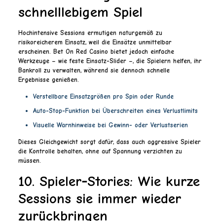
schnelllebigem Spiel
Hochintensive Sessions ermutigen naturgemäß zu
risikoreicherem Einsatz, weil die Einsätze unmittelbar
erscheinen. Bet On Red Casino bietet jedoch einfache
Werkzeuge – wie feste Einsatz‑Slider –, die Spielern helfen, ihr
Bankroll zu verwalten, während sie dennoch schnelle
Ergebnisse genießen.
Verstellbare Einsatzgrößen pro Spin oder Runde
Auto‑Stop‑Funktion bei Überschreiten eines Verlustlimits
Visuelle Warnhinweise bei Gewinn‑ oder Verlustserien
Dieses Gleichgewicht sorgt dafür, dass auch aggressive Spieler
die Kontrolle behalten, ohne auf Spannung verzichten zu
müssen.
10. Spieler‑Stories: Wie kurze
Sessions sie immer wieder
zurückbringen