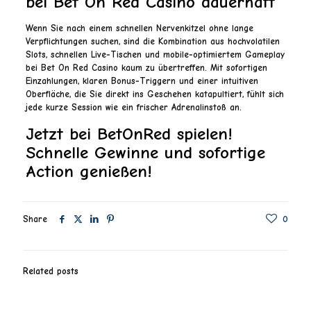
bei Bet On Red Casino dauerhaft
Wenn Sie nach einem schnellen Nervenkitzel ohne lange
Verpflichtungen suchen, sind die Kombination aus hochvolatilen
Slots, schnellen Live‑Tischen und mobile‑optimiertem Gameplay
bei Bet On Red Casino kaum zu übertreffen. Mit sofortigen
Einzahlungen, klaren Bonus‑Triggern und einer intuitiven
Oberfläche, die Sie direkt ins Geschehen katapultiert, fühlt sich
jede kurze Session wie ein frischer Adrenalinstoß an.
Jetzt bei BetOnRed spielen!
Schnelle Gewinne und sofortige
Action genießen!
Share
0
Related posts