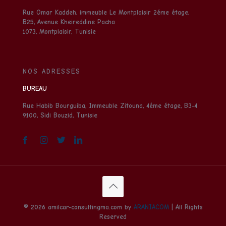
Rue Omar Kaddeh, immeuble Le Montplaisir 2éme étage,
B25, Avenue Kheireddine Pacha
1073, Montplaisir, Tunisie
NOS ADRESSES
BUREAU
Rue Habib Bourguiba, Immeuble Zitouna, 4éme étage, B3-4
9100, Sidi Bouzid, Tunisie
© 2026 amilcar-consultingma.com by
ARANIACOM
| All Rights
Reserved