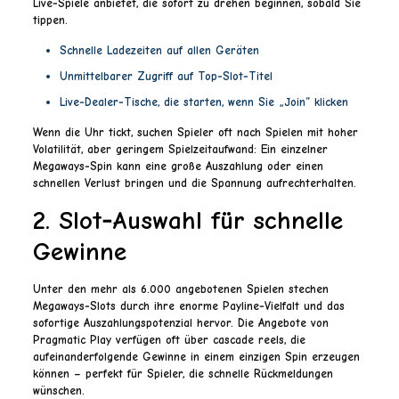
Live‑Spiele anbietet, die sofort zu drehen beginnen, sobald Sie
tippen.
Schnelle Ladezeiten auf allen Geräten
Unmittelbarer Zugriff auf Top‑Slot‑Titel
Live‑Dealer‑Tische, die starten, wenn Sie „Join“ klicken
Wenn die Uhr tickt, suchen Spieler oft nach Spielen mit hoher
Volatilität, aber geringem Spielzeitaufwand: Ein einzelner
Megaways‑Spin kann eine große Auszahlung oder einen
schnellen Verlust bringen und die Spannung aufrechterhalten.
2. Slot‑Auswahl für schnelle
Gewinne
Unter den mehr als 6.000 angebotenen Spielen stechen
Megaways‑Slots durch ihre enorme Payline‑Vielfalt und das
sofortige Auszahlungspotenzial hervor. Die Angebote von
Pragmatic Play verfügen oft über cascade reels, die
aufeinanderfolgende Gewinne in einem einzigen Spin erzeugen
können – perfekt für Spieler, die schnelle Rückmeldungen
wünschen.