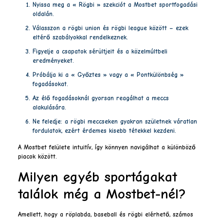
Nyissa meg a « Rögbi » szekciót a Mostbet sportfogadási
oldalán.
Válasszon a rögbi union és rögbi league között – ezek
eltérő szabályokkal rendelkeznek.
Figyelje a csapatok sérültjeit és a közelmúltbeli
eredményeket.
Próbálja ki a « Győztes » vagy a « Pontkülönbség »
fogadásokat.
Az élő fogadásoknál gyorsan reagálhat a meccs
alakulására.
Ne feledje: a rögbi meccseken gyakran születnek váratlan
fordulatok, ezért érdemes kisebb tétekkel kezdeni.
A Mostbet felülete intuitív, így könnyen navigálhat a különböző
piacok között.
Milyen egyéb sportágakat
találok még a Mostbet-nél?
Amellett, hogy a röplabda, baseball és rögbi elérhető, számos