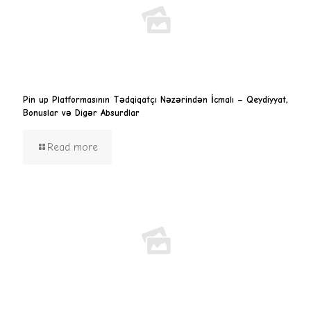
Pin up Platformasının Tədqiqatçı Nəzərindən İcmalı – Qeydiyyat,
Bonuslar və Digər Absurdlar
Read more