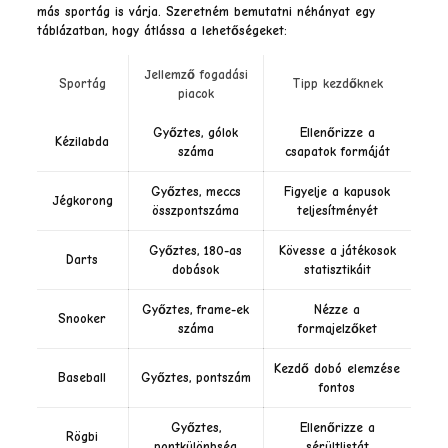
más sportág is várja. Szeretném bemutatni néhányat egy
táblázatban, hogy átlássa a lehetőségeket:
Jellemző fogadási
Sportág
Tipp kezdőknek
piacok
Győztes, gólok
Ellenőrizze a
Kézilabda
száma
csapatok formáját
Győztes, meccs
Figyelje a kapusok
Jégkorong
összpontszáma
teljesítményét
Győztes, 180-as
Kövesse a játékosok
Darts
dobások
statisztikáit
Győztes, frame-ek
Nézze a
Snooker
száma
formajelzőket
Kezdő dobó elemzése
Baseball
Győztes, pontszám
fontos
Győztes,
Ellenőrizze a
Rögbi
pontkülönbség
sérültlistát