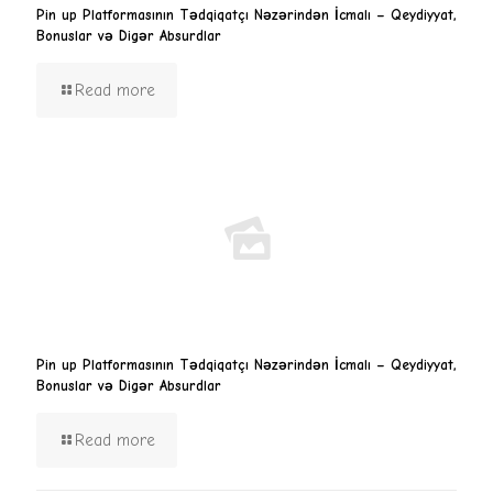
Pin up Platformasının Tədqiqatçı Nəzərindən İcmalı – Qeydiyyat,
Bonuslar və Digər Absurdlar
Read more
Pin up Platformasının Tədqiqatçı Nəzərindən İcmalı – Qeydiyyat,
Bonuslar və Digər Absurdlar
Read more