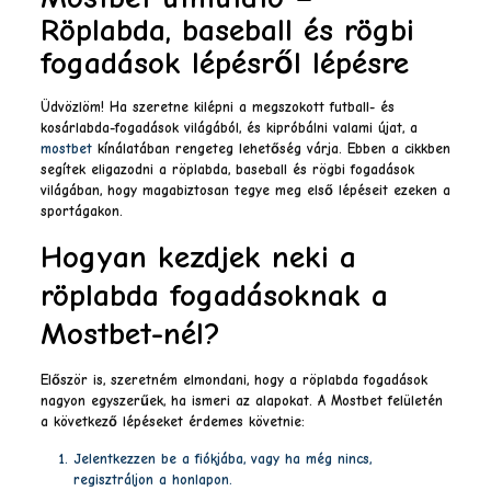
Röplabda, baseball és rögbi
fogadások lépésről lépésre
Üdvözlöm! Ha szeretne kilépni a megszokott futball- és
kosárlabda-fogadások világából, és kipróbálni valami újat, a
mostbet
kínálatában rengeteg lehetőség várja. Ebben a cikkben
segítek eligazodni a röplabda, baseball és rögbi fogadások
világában, hogy magabiztosan tegye meg első lépéseit ezeken a
sportágakon.
Hogyan kezdjek neki a
röplabda fogadásoknak a
Mostbet-nél?
Először is, szeretném elmondani, hogy a röplabda fogadások
nagyon egyszerűek, ha ismeri az alapokat. A Mostbet felületén
a következő lépéseket érdemes követnie:
Jelentkezzen be a fiókjába, vagy ha még nincs,
regisztráljon a honlapon.