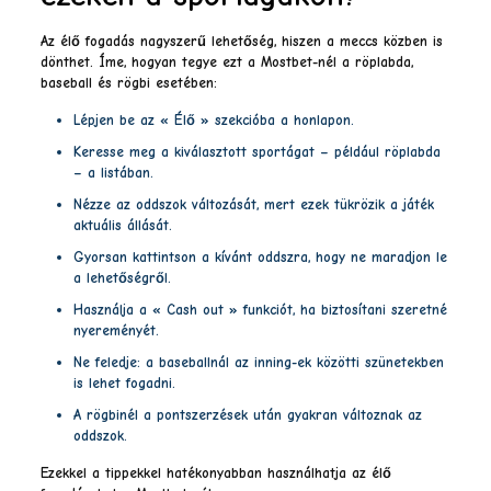
Az élő fogadás nagyszerű lehetőség, hiszen a meccs közben is
dönthet. Íme, hogyan tegye ezt a Mostbet-nél a röplabda,
baseball és rögbi esetében:
Lépjen be az « Élő » szekcióba a honlapon.
Keresse meg a kiválasztott sportágat – például röplabda
– a listában.
Nézze az oddszok változását, mert ezek tükrözik a játék
aktuális állását.
Gyorsan kattintson a kívánt oddszra, hogy ne maradjon le
a lehetőségről.
Használja a « Cash out » funkciót, ha biztosítani szeretné
nyereményét.
Ne feledje: a baseballnál az inning-ek közötti szünetekben
is lehet fogadni.
A rögbinél a pontszerzések után gyakran változnak az
oddszok.
Ezekkel a tippekkel hatékonyabban használhatja az élő