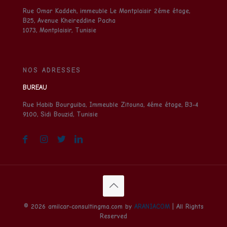
Rue Omar Kaddeh, immeuble Le Montplaisir 2éme étage,
B25, Avenue Kheireddine Pacha
1073, Montplaisir, Tunisie
NOS ADRESSES
BUREAU
Rue Habib Bourguiba, Immeuble Zitouna, 4éme étage, B3-4
9100, Sidi Bouzid, Tunisie
© 2026 amilcar-consultingma.com by
ARANIACOM
| All Rights
Reserved