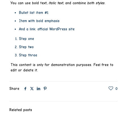
You can use
bold text
,
italic text
, and combine
both styles
.
Bullet list item #1
Item with
bold
emphasis
And a link:
official WordPress site
Step one
Step two
Step three
This content is only for demonstration purposes. Feel free to
edit or delete it.
Share
0
Related posts