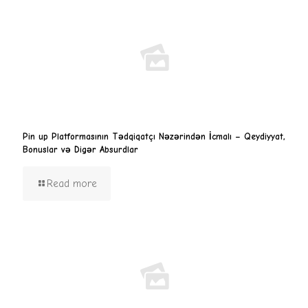
Pin up Platformasının Tədqiqatçı Nəzərindən İcmalı – Qeydiyyat,
Bonuslar və Digər Absurdlar
Read more