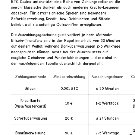
BTC Casino unterstützt eine Reihe von Zahlungsoptionen, die
sowohl klassische Banken als auch moderne Krypto‑Lösungen
abdecken. Für österreichische Spieler sind besonders
Sofortüberweisung, Kredit‑ bzw. Debitkarten und Bitcoin
beliebt, weil sie sofortige Gutschriften ermöglichen.
Die Auszahlungsgeschwindigkeit variiert je nach Methode:
Bitcoin‑Transfers sind in der Regel innerhalb von 30 Minuten
auf deinem Wallet, während Banküberweisungen 2‑5 Werktage
beanspruchen können. Achte bei der Auswahl stets auf
mögliche Gebühren und Mindestabhebungen – diese sind in
der nachfolgenden Tabelle übersichtlich dargestellt.
Zahlungsmethode
Mindesteinzahlung
Auszahlungsdauer
G
Bitcoin
0,001 BTC
≤ 30 Minuten
Kreditkarte
10 €
1‑2 Werktage
(Visa/Mastercard)
B
Sofortüberweisung
20 €
≤ 24 Stunden
Banküberweisung
50 €
2‑5 Werktage