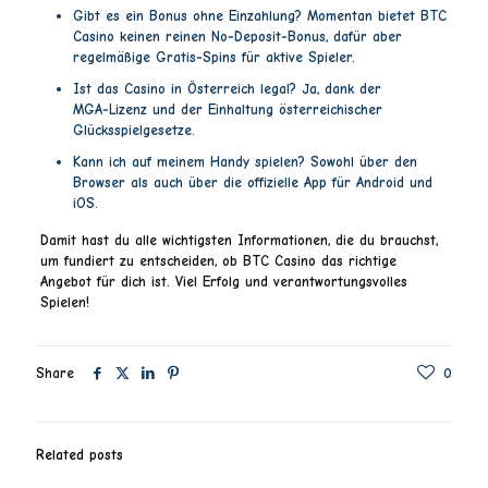
Gibt es ein Bonus ohne Einzahlung?
Momentan bietet BTC
Casino keinen reinen No‑Deposit‑Bonus, dafür aber
regelmäßige Gratis‑Spins für aktive Spieler.
Ist das Casino in Österreich legal?
Ja, dank der
MGA‑Lizenz und der Einhaltung österreichischer
Glücksspielgesetze.
Kann ich auf meinem Handy spielen?
Sowohl über den
Browser als auch über die offizielle App für Android und
iOS.
Damit hast du alle wichtigsten Informationen, die du brauchst,
um fundiert zu entscheiden, ob BTC Casino das richtige
Angebot für dich ist. Viel Erfolg und verantwortungsvolles
Spielen!
Share
0
Related posts