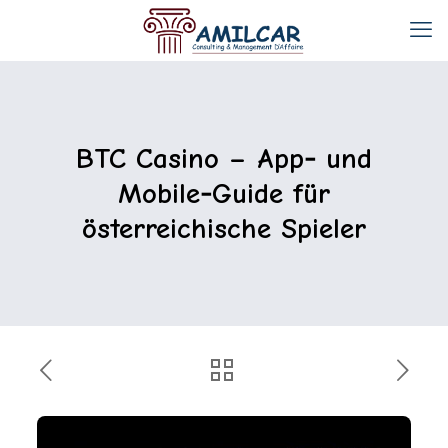
BTC Casino – App‑ und
Mobile‑Guide für
österreichische Spieler