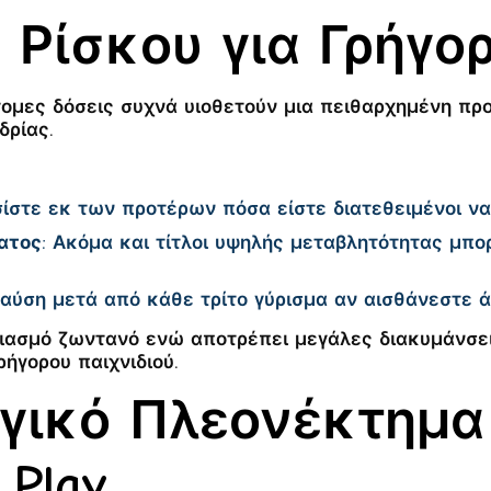
η Ρίσκου για Γρήγο
τομες δόσεις συχνά υιοθετούν μια πειθαρχημένη πρ
δρίας.
τε εκ των προτέρων πόσα είστε διατεθειμένοι να χά
ατος:
Ακόμα και τίτλοι υψηλής μεταβλητότητας μπο
αύση μετά από κάθε τρίτο γύρισμα αν αισθάνεστε ά
σιασμό ζωντανό ενώ αποτρέπει μεγάλες διακυμάνσε
ήγορου παιχνιδιού.
γικό Πλεονέκτημα 
 Play