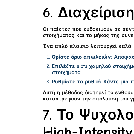
6. Διαχείρισ
Οι παίκτες που ευδοκιμούν σε σύν
στοιχήματος και το μήκος της συνε
Ένα απλό πλαίσιο λειτουργεί καλά:
Ορίστε όριο απωλειών:
Αποφασίσ
Επιλέξτε slots χαμηλού στοιχήμ
στοιχήματα.
Ρυθμίστε το ρυθμό:
Κάντε μια π
Αυτή η μέθοδος διατηρεί το ενθου
καταστρέψουν την απόλαυση του γρ
7. Το Ψυχολο
High‑Intensity