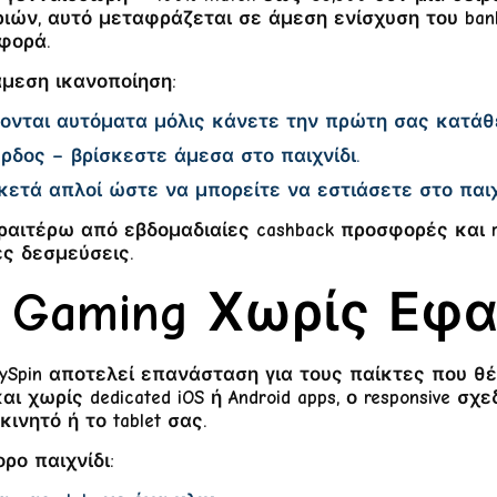
ών, αυτό μεταφράζεται σε άμεση ενίσχυση του bank
φορά.
άμεση ικανοποίηση:
ονται αυτόματα μόλις κάνετε την πρώτη σας κατάθ
ρδος – βρίσκεστε άμεσα στο παιχνίδι.
ρκετά απλοί ώστε να μπορείτε να εστιάσετε στο παιχ
ραιτέρω από εβδομαδιαίες cashback προσφορές και re
ς δεσμεύσεις.
rst Gaming Χωρίς Εφ
AllySpin αποτελεί επανάσταση για τους παίκτες που 
χωρίς dedicated iOS ή Android apps, ο responsive σχ
ινητό ή το tablet σας.
ρο παιχνίδι: