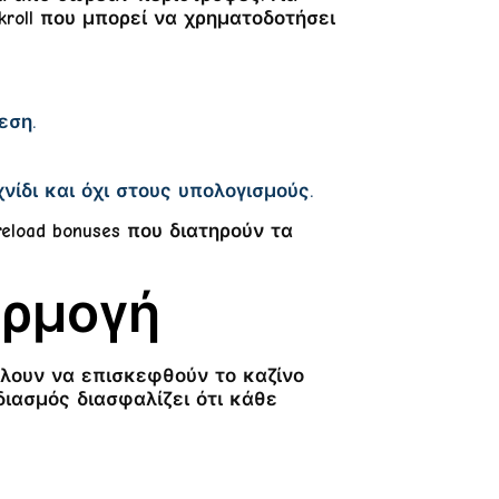
roll που μπορεί να χρηματοδοτήσει
εση.
νίδι και όχι στους υπολογισμούς.
load bonuses που διατηρούν τα
αρμογή
θέλουν να επισκεφθούν το καζίνο
εδιασμός διασφαλίζει ότι κάθε