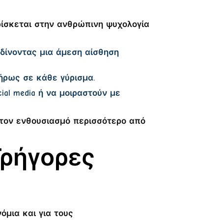
βρίσκεται στην ανθρώπινη ψυχολογία
δίνοντας μια άμεση αίσθηση
ήρως σε κάθε γύρισμα.
al media ή να μοιραστούν με
ν τον ενθουσιασμό περισσότερο από
Γρήγορες
όμια και για τους