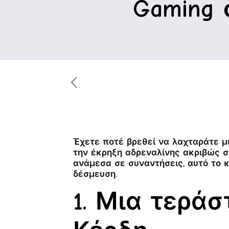
Gaming 
Έχετε ποτέ βρεθεί να λαχταράτε μι
την έκρηξη αδρεναλίνης ακριβώς στ
ανάμεσα σε συναντήσεις, αυτό το 
δέσμευση.
1. Μια τεράσ