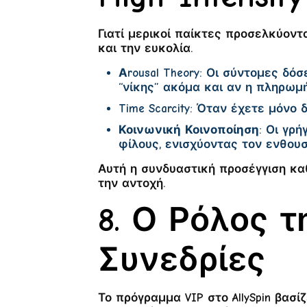
Γιατί μερικοί παίκτες προσελκύοντ
και την ευκολία.
Αrousal Theory:
Οι σύντομες δόσε
“νίκης” ακόμα και αν η πληρωμή
Time Scarcity:
Όταν έχετε μόνο δ
Κοινωνική Κοινοποίηση:
Οι γρήγ
φίλους, ενισχύοντας τον ενθουσ
Αυτή η συνδυαστική προσέγγιση καθ
την αντοχή.
8. Ο Ρόλος 
Συνεδρίες
Το πρόγραμμα VIP στο AllySpin βασ