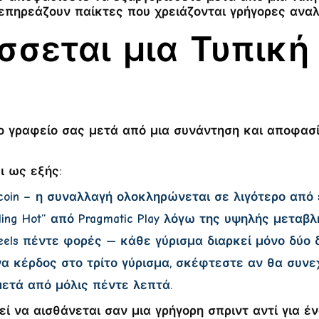
 επηρεάζουν παίκτες που χρειάζονται γρήγορες αναλ
ίσσεται μια Τυπική
ο γραφείο σας μετά από μια συνάντηση και αποφασί
ι ως εξής:
oin – η συναλλαγή ολοκληρώνεται σε λιγότερο από 
ling Hot” από Pragmatic Play λόγω της υψηλής μεταβλ
els πέντε φορές — κάθε γύρισμα διαρκεί μόνο δύο 
 κέρδος στο τρίτο γύρισμα, σκέφτεστε αν θα συνε
ετά από μόλις πέντε λεπτά.
εί να αισθάνεται σαν μια γρήγορη σπριντ αντί για έ